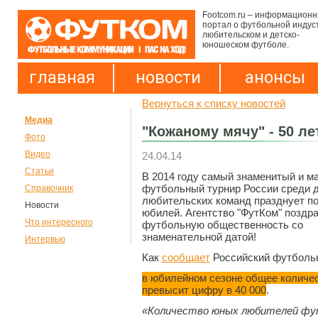
Footcom.ru – информацион
портал о футбольной индус
любительском и детско-
юношеском футболе.
главная
новости
анонсы
Вернуться к списку новостей
Медиа
"Кожаному мячу" - 50 ле
Фото
Видео
24.04.14
Статьи
В 2014 году самый знаменитый и м
футбольный турнир России среди 
Справочник
любительских команд празднует п
Новости
юбилей. Агентство "ФутКом" поздр
Что интересного
футбольную общественность со
знаменательной датой!
Интервью
Как
сообщает
Российский футболь
в юбилейном сезоне общее количес
превысит цифру в 40 000
.
«Количество юных любителей фу