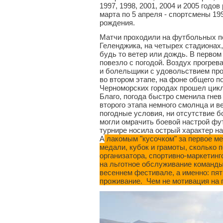
1997, 1998, 2001, 2004 и 2005 годов
марта по 5 апреля - спортсмены 199
рождения.
Матчи проходили на футбольных п
Геленджика, на четырех стадионах,
будь то ветер или дождь. В первом
повезло с погодой. Воздух прогрева
и болельщики с удовольствием про
во втором этапе, на фоне общего п
Черноморских городах прошел цикл
Благо, погода быстро сменила гнев
второго этапа немного смолнца и в
погодные условия, ни отсутствие 
могли омрачить боевой настрой фу
турнире носила острый характер на
А
лакомым "кусочком" за первое ме
медали, кубок и грамоты, сколько 
организатора, спортивно-маркетинг
на льготное обслуживание команды
весеннем фестивале, а именно: пят
проживание. Чем не мотивация на 