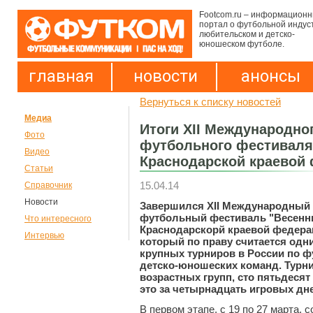
Footcom.ru – информацион
портал о футбольной индус
любительском и детско-
юношеском футболе.
главная
новости
анонсы
Вернуться к списку новостей
Медиа
Итоги XII Международно
Фото
футбольного фестиваля
Видео
Краснодарской краевой
Статьи
15.04.14
Справочник
Новости
Завершился XII Международны
футбольный фестиваль "Весенн
Что интересного
Краснодарскорй краевой федера
Интервью
который по праву считается одн
крупных турниров в России по ф
детско-юношеских команд. Турни
возрастных групп, сто пятьдесят
это за четырнадцать игровых дн
В первом этапе, с 19 по 27 марта,