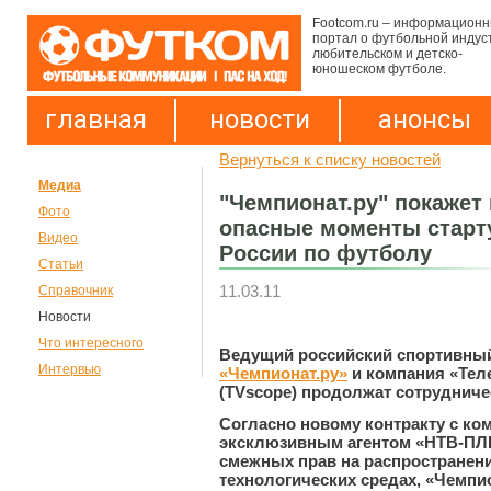
Footcom.ru – информацион
портал о футбольной индус
любительском и детско-
юношеском футболе.
главная
новости
анонсы
Вернуться к списку новостей
Медиа
"Чемпионат.ру" покажет 
Фото
опасные моменты старт
Видео
России по футболу
Статьи
11.03.11
Справочник
Новости
Что интересного
Ведущий российский спортивный
Интервью
«Чемпионат.ру»
и компания «Тел
(TVscope) продолжат сотрудничест
Согласно новому контракту с ко
эксклюзивным агентом «НТВ-ПЛЮ
смежных прав на распространени
технологических средах, «Чемпи