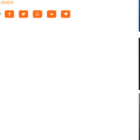
 печати
я: