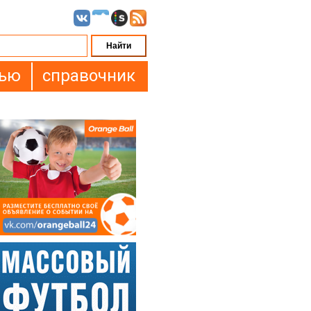
вью
справочник