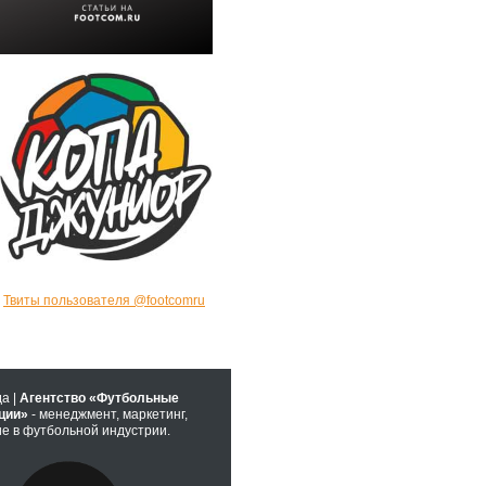
Твиты пользователя @footcomru
да |
Агентство «Футбольные
ции»
- менеджмент, маркетинг,
е в футбольной индустрии.