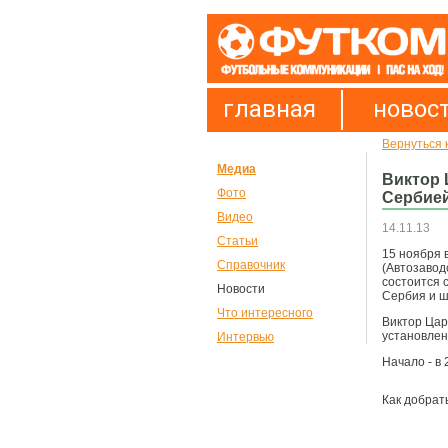
главная
новос
Вернуться 
Медиа
Виктор 
Фото
Сербией
Видео
14.11.13
Статьи
15 ноября 
Справочник
(Автозавод
состоится 
Новости
Сербия и ш
Что интересного
Виктор Цар
установлен
Интервью
Начало - в 
Как добрат