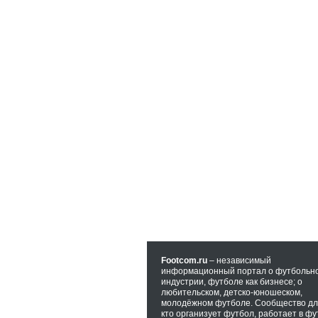
Footcom.ru
– независимый
информационный портал о футбольн
индустрии, футболе как бизнесе; о
любительском, детско-юношеском,
молодёжном футболе. Сообщество для
кто организует футбол, работает в фу