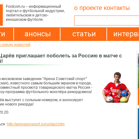
Footcom.ru – информационный
о проекте
контакты
портал о футбольной индустрии,
любительском и детско-
юношеском футболе.
ти
анонсы
статьи
интер
к списку новостей
Царёв приглашает поболеть за Россию в матче с
!
в московском заведении "Арена Советский спорт"
ская), известного самым большим экраном в городе,
совместный просмотр товарищеского матча Россия -
оу-программа футбольного жонглёра-рекордсмена!
ёв выступит с сольным номером, и анонсирует
ие нового рекорда!
20.20.
ься:
http://arenasovsport.ru/contact.htm