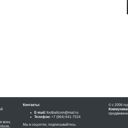
Контакты:
© с 2006 го
ой
Коммуника
E-mail:
footballcom@mail.ru
продвижени
Телефон:
+7 (964) 641-7524
 всех,
Мы в соцсетях, подписывайтесь:
тболе,