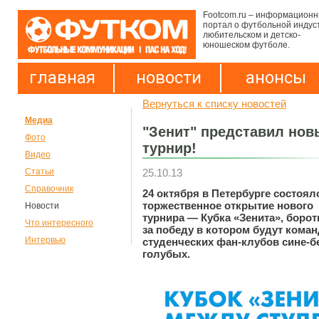
Footcom.ru – информацион
портал о футбольной индус
любительском и детско-
юношеском футболе.
главная
новости
анонсы
Вернуться к списку новостей
Медиа
"Зенит" представил но
Фото
турнир!
Видео
25.10.13
Статьи
Справочник
24 октября в Петербурге состоял
торжественное открытие нового
Новости
турнира — Кубка «Зенита», борот
Что интересного
за победу в котором будут кома
Интервью
студенческих фан-клубов сине-б
голубых.