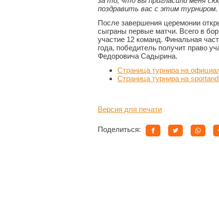
за то, что вы пригласили меня сю
поздравить вас с этим турниром.
После завершения церемонии откр
сыграны первые матчи. Всего в бор
участие 12 команд. Финальная час
года, победитель получит право уч
Федоровича Садырина.
Страница турнира на официал
Страница турнира на sportan
Версия для печати
Поделиться: