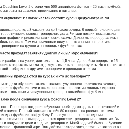
а Coaching Level 2 стоило мне 500 английских фунтов – 25 тысяч рублей.
но затраты на самолет, проживание и питание.
ся обучение? Из каких частей состоит курс? Предусмотрена ли
лилось неделю, с 8 часов утра до 7 часов вечера. В первой половине дня
 теоретические основы тренерского дела. Читали лекции, показывали
оили графики и рисовали тактические схемы. Далее мы переодевались и
больные поля. Там мы применяли полученные знания на практике.
тренировки на группе и на молодых футболистах.
часто проходят занятия? Долгим ли был курс обучения?
ли разбиты на уроки, длительностью 1,5 часа. Далее был перерыв в 15
чение которых мы могли отдохнуть, выпить чая, перекусить. Но я тратил это
льзой – общался с другими тренерами и преподавателями.
иплины преподаются на курсах и кто их преподает?
 методики обучения тактике, технике, улучшению физических качеств,
ения с футболистами и психологического развития молодых игроков.
ели – опытные и заслуженные тренеры английского футбола.
замен после окончания курса
Coaching
Level 2?
о есть. После прохождения обучения необходимо сдать теоретический и
ий экзамен. Первый включает в себя 80 вопросов на различные темы
олодых футболистов футболу. После успешного прохождения
кого экзамена – вам предлагается провести тренировочное занятие. Вы
ет и получаете цели и задачи тренировки. Моей задачей было – обучение
 именно – фланговой игре. Вам даётся полтора часа, в течение которых вы