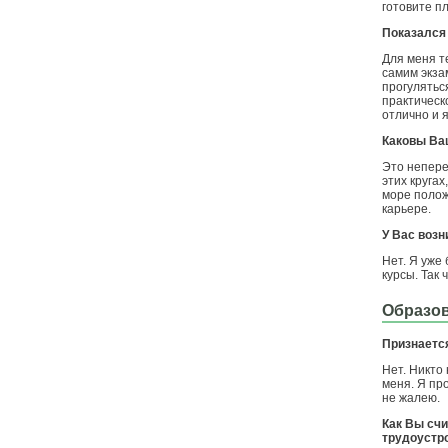
готовите п
Показался
Для меня т
самим экза
прогулятьс
практическ
отлично и 
Каковы Ва
Это непере
этих круга
море полож
карьере.
У Вас возн
Нет. Я уже
курсы. Так 
Образов
Признается
Нет. Никто 
меня. Я пр
не жалею.
Как Вы счи
трудоустр