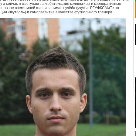
Ну а сейчас я выступаю за любительские коллективы и корпоративные
сновное время моей жизни занимает учёба (учусь в РГУФКСМиТе по
ции «Футбол») и саморазвитие в качестве футбольного тренера.