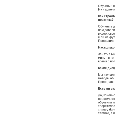
Обучение н
Ну и конеч
Как строит
практика?
Обучение д
нам давали
видео, стр
шли на фут
Проводили 
Насколько 
Занятия бы
минут, в те
время с по
Какие дисц
Мы изучали
методы общ
Преподават
Есть ли эк
Да, конечн
практическ
обучения м
теоретичес
тянете бил
тактике, а