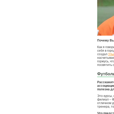
Почему Вы
Как я говор
себя в гор
создал
Уль
насчитывае
горжусь, ч
посвятить 
Футболь
Расскажит
ассоциации
полезна д
Это курсы,
филиал – Ф
отличном у
тренера, то
Что предс