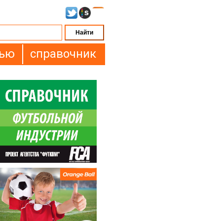
вью
справочник