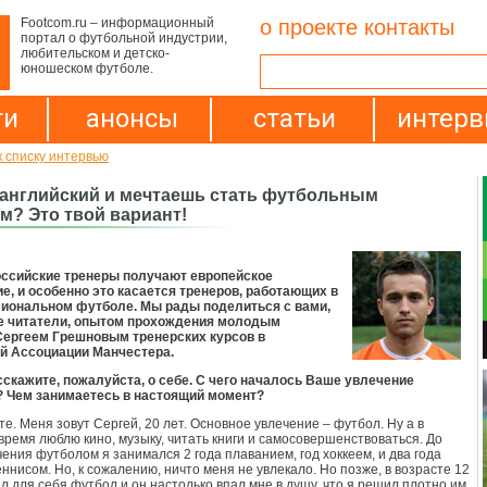
Footcom.ru – информационный
о проекте
контакты
портал о футбольной индустрии,
любительском и детско-
юношеском футболе.
ти
анонсы
статьи
интер
к списку интервью
английский и мечтаешь стать футбольным
м? Это твой вариант!
оссийские тренеры получают европейское
е, и особенно это касается тренеров, работающих в
иональном футболе. Мы рады поделиться с вами,
 читатели, опытом прохождения молодым
Сергеем Грешновым тренерских курсов в
й Ассоциации Манчестера.
сскажите, пожалуйста, о себе. С чего началось Ваше увлечение
 Чем занимаетесь в настоящий момент?
е. Меня зовут Сергей, 20 лет. Основное увлечение – футбол. Ну а в
время люблю кино, музыку, читать книги и самосовершенствоваться. До
чения футболом я занимался 2 года плаванием, год хоккеем, и два года
ннисом. Но, к сожалению, ничто меня не увлекало. Но позже, в возрасте 12
ыл для себя футбол и он настолько впал мне в душу, что я решил плотно им