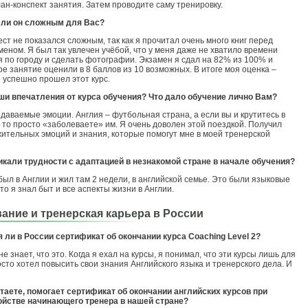
лан-конспект занятия. Затем проводите саму тренировку.
 ли он сложным для Вас?
ест не показался сложным, так как я прочитал очень много книг перед
меном. Я был так увлечен учёбой, что у меня даже не хватило времени
я по городу и сделать фотографии. Экзамен я сдал на 82% из 100% и
ое занятие оценили в 8 баллов из 10 возможных. В итоге моя оценка –
я успешно прошел этот курс.
ши впечатления от курса обучения? Что дало обучение лично Вам?
даваемые эмоции. Англия – футбольная страна, а если вы и крутитесь в
х, то просто «заболеваете» им. Я очень доволен этой поездкой. Получил
ительных эмоций и знания, которые помогут мне в моей тренерской
икали трудности с адаптацией в незнакомой стране в начале обучения?
 был в Англии и жил там 2 недели, в английской семье. Это были языковые
что я знал быт и все аспекты жизни в Англии.
ание и тренерская карьера в России
 ли в России сертификат об окончании курса
Coaching
Level 2?
не знает, что это. Когда я ехал на курсы, я понимал, что эти курсы лишь для
осто хотел повысить свои знания Английского языка и тренерского дела. И
таете, помогает сертификат об окончании английских курсов при
ойстве начинающего тренера в нашей стране?