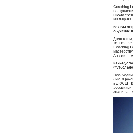
Coaching L
поступлени
школа трен
квалификац
Как Вы отк
обучение 
Дело в том
только пос
Coaching L
мастерству
Англии – т
Какие усл
Футбольно
Необходим 
был, я рук
в ДЮСШ «Во
ассоциация
знание анг