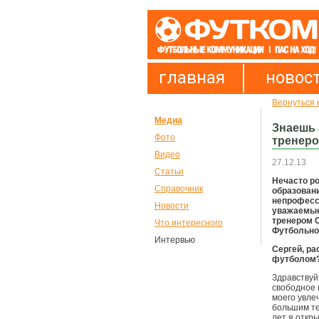
главная
новос
Вернуться 
Медиа
Знаешь 
Фото
тренеро
Видео
27.12.13
Статьи
Нечасто р
Справочник
образовани
непрофесс
Новости
уважаемые
тренером 
Что интересного
Футбольно
Интервью
Сергей, ра
футболом?
Здравствуйт
свободное 
моего увле
большим те
лет я откр