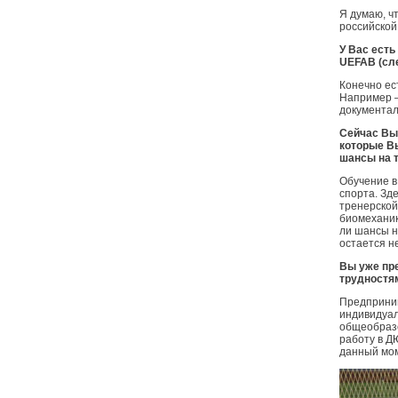
Я думаю, чт
российской
У Вас ест
UEFA
B (с
Конечно ес
Например –
документал
Сейчас Вы 
которые Вы
шансы на 
Обучение в
спорта. Зд
тренерской
биомеханик
ли шансы н
остается не
Вы уже пре
трудностя
Предприним
индивидуал
общеобразо
работу в Д
данный мо