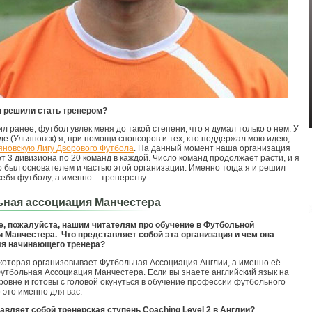
 решили стать тренером?
ил ранее, футбол увлек меня до такой степени, что я думал только о нем. У
оде (Ульяновск) я, при помощи спонсоров и тех, кто поддержал мою идею,
яновскую Лигу Дворового Футбола
. На данный момент наша организация
т 3 дивизиона по 20 команд в каждой. Число команд продолжает расти, и я
то был основателем и частью этой организации. Именно тогда я и решил
себя футболу, а именно – тренерству.
ная ассоциация Манчестера
е, пожалуйста, нашим читателям про обучение в Футбольной
 Манчестера. Что представляет собой эта организация и чем она
ля начинающего тренера?
 которая организовывает Футбольная Ассоциация Англии, а именно её
утбольная Ассоциация Манчестера. Если вы знаете английский язык на
ровне и готовы с головой окунуться в обучение профессии футбольного
 это именно для вас.
тавляет собой тренерская ступень
Coaching
Level 2 в Англии?