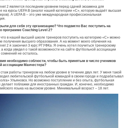
evel 2 является последним уровнем перед сдачей экзамена для
е на курсы UEFA B (аналог нашей категории «C», которую выдаёт высшая
еров). А UEFA B – это уже международная профессиональная
ия.
рыли для себя эту организацию? Что подвигло Вас поступить на
по программе
Coaching
Level 2?
, что в нашей высшей школе тренеров поступить на категорию «C» можно
ле получения высшего образования. А на момент моего обучения на
evel 2 я закончил 3 курс РГУФКа. Я очень хотел поучиться тренерскому
, а когда увидел о такой возможности на сайте футбольной ассоциации
о сомнений не осталось.
овия необходимо соблюсти, чтобы быть принятым в число учеников
й ассоциации Манчестера?
стаж работы тренером на любом уровне в течение двух лет. У меня такой
оводил любительской футбольной командой в cвоем городе и подрабатывал
лга» Ульяновск. Но возможно поступление и без опыта, футбольная
 делает поблажки для иностранных граждан. И, конечно, необходимо
лийского языка на высоком уровне. Минимальный возраст – 18 лет.