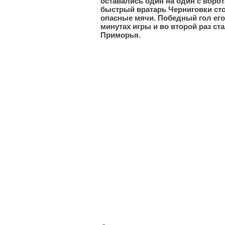
оставались один на один с ворот
быстрый вратарь Черниговки ст
опасные мячи. Победный гол его
минутах игры и во второй раз с
Приморья.