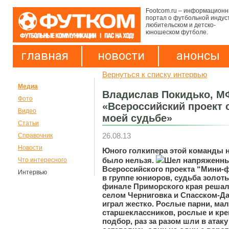
Footcom.ru – информацион
портал о футбольной индус
любительском и детско-
юношеском футболе.
главная
новости
анонсы
Вернуться к списку интервью
Медиа
Владислав Покидько, М
Фото
«Всероссийский проект 
Видео
моей судьбе»
Статьи
26.08.13
Справочник
Новости
Юного голкипера этой команды н
было нельзя.
Шел напряженны
Что интересного
Всероссийского проекта “Мини-
Интервью
в группе юниоров, судьба золот
финале Приморского края реша
селом Черниговка и Спасском-Д
играл жестко. Рослые парни, ма
старшеклассников, рослые и креп
подбор, раз за разом шли в атаку