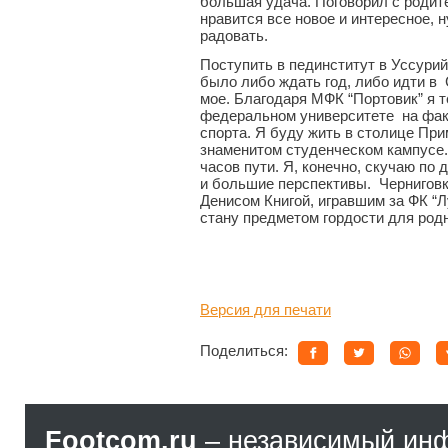
большая удача. Поговорил с родит
нравится все новое и интересное, н
радовать.
Поступить в пединститут в Уссурий
было либо ждать год, либо идти в 
мое. Благодаря МФК “Портовик” я 
федеральном университете на фак
спорта. Я буду жить в столице При
знаменитом студенческом кампусе.
часов пути. Я, конечно, скучаю по 
и большие перспективы. Черниговк
Денисом Книгой, игравшим за ФК “Л
стану предметом гордости для родн
Версия для печати
Поделиться:
Footcom.ru
– независимый ин