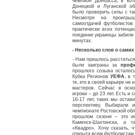
чемпион Донбасса, в кот
Донецкой и Луганской об
было проверить силы с та
Несмотря на проигрыш
самоотдачей футболистов
практически всех потенци
поединке украинцы забили
минутах.
- Несколько слов о сами
- Нам пришлось расстаться
были заиграны за
проф
прошлого созыва осталось
Кубка Регионов
УЕФА
, в 
те, кто в своей карьере не
мастеров. Сейчас в осн
игроки – до 23 лет. Есть 
16-17 лет, таких мы остав
перспективу. Выбирали 
чемпионате Ростовской обл
прошлом сезоне – это иг
Каменск-Шахтинска, а т
«Квадро». Хочу сказать, 
открыта всем футболистам 