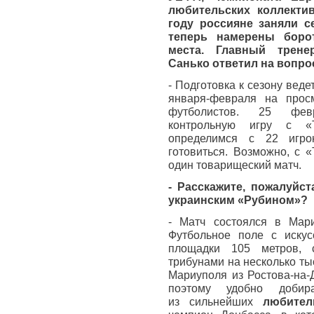
любительских коллектив
году россияне заняли с
теперь намерены боро
места. Главный трене
Санько ответил на вопрос
- Подготовка к сезону веде
января-февраля на прос
футболистов. 25 фев
контрольную игру с «Т
определимся с 22 игро
готовиться. Возможно, с 
один товарищеский матч.
- Расскажите, пожалуйст
украинским «Рубином»?
- Матч состоялся в Мар
Футбольное поле с искус
площадки 105 метров, с
трибунами на несколько ты
Мариуполя из Ростова-на-
поэтому удобно добир
из сильнейших
любител