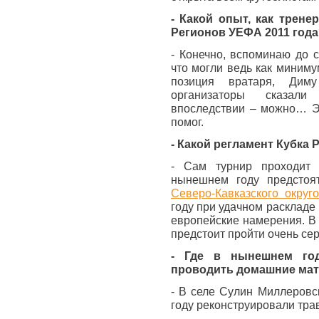
- Какой опыт, как трене
Регионов УЕФА 2011 года
- Конечно, вспоминаю до 
что могли ведь как миниму
позиция вратаря, Дим
организаторы сказал
впоследствии – можно… Э
помог.
- Какой регламент Кубка
- Сам турнир проходит
нынешнем году предстоя
Северо-Кавказского округ
году при удачном раскладе
европейские намерения. В
предстоит пройти очень се
- Где в нынешнем г
проводить домашние мат
- В селе Сулин Миллеровс
году реконструировали трав