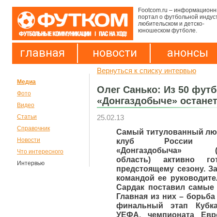
Footcom.ru – информацион
портал о футбольной индус
любительском и детско-
юношеском футболе.
главная
новости
анонсы
Вернуться к списку интервью
Медиа
Олег Санько: Из 50 фут
Фото
«Донгаздобыче» останет
Видео
25.02.13
Статьи
Справочник
Самый титулованный лю
клуб России су
Новости
«Донгаздобыча» (Р
Что интересного
область) активно го
Интервью
предстоящему сезону. З
командой ее руководите
Сардак поставил самые 
Главная из них – борьба
финальный этап Кубк
УЕФА, чемпионата Ев