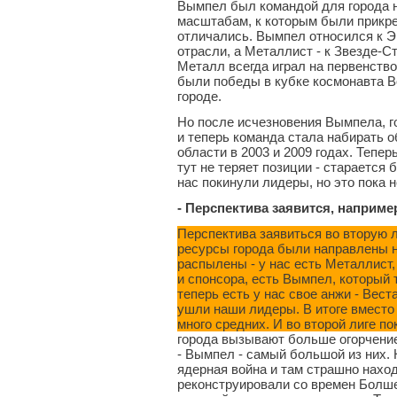
Вымпел был командой для города н
масштабам, к которым были прикре
отличались. Вымпел относился к Э
отрасли, а Металлист - к Звезде-С
Металл всегда играл на первенств
были победы в кубке космонавта Во
городе.
Но после исчезновения Вымпела, г
и теперь команда стала набирать о
области в 2003 и 2009 годах. Тепер
тут не теряет позиции - старается
нас покинули лидеры, но это пока н
- Перспектива заявится, наприме
Перспектива заявиться во вторую л
ресурсы города были направлены на
распылены - у нас есть Металлист,
и спонсора, есть Вымпел, который 
теперь есть у нас свое анжи - Вест
ушли наши лидеры. В итоге вместо
много средних. И во второй лиге по
города вызывают больше огорчение
- Вымпел - самый большой из них.
ядерная война и там страшно нахо
реконструировали со времен Болше