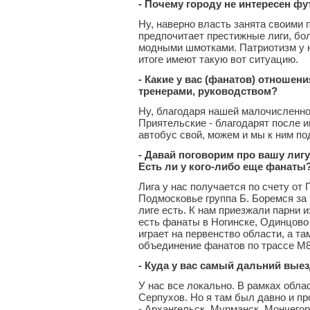
- Почему городу не интересен ф
Ну, наверно власть занята своими
предпочитает престижные лиги, бо
модными шмотками. Патриотизм у ни
итоге имеют такую вот ситуацию.
- Какие у вас (фанатов) отношен
тренерами, руководством?
Ну, благодаря нашей малочисленнос
Приятельские - благодарят после и
автобус свой, можем и мы к ним п
- Давай поговорим про вашу лигу
Есть ли у кого-либо еще фанаты
Лига у нас получается по счету от 
Подмосковье группа Б. Боремся за 
лиге есть. К нам приезжали парни и
есть фанаты в Ногинске, Одинцов
играет на первенство области, а т
объединение фанатов по трассе М8
- Куда у вас самый дальний выез
У нас все локально. В рамках обл
Серпухов. Но я там был давно и пр
- Архангельск, Мурманск, Мончегор