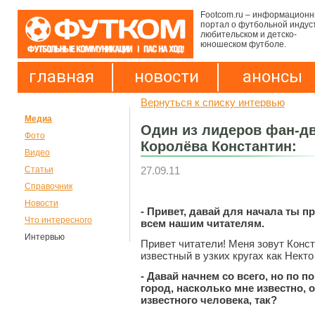
Footcom.ru – информацион
портал о футбольной индус
любительском и детско-
юношеском футболе.
главная
новости
анонсы
Вернуться к списку интервью
Медиа
Один из лидеров фан-д
Фото
Королёва Константин:
Видео
27.09.11
Статьи
Справочник
Новости
- Привет, давай для начала ты 
Что интересного
всем нашим читателям.
Интервью
Привет читатели! Меня зовут Конс
известный в узких кругах как Нект
- Давай начнем со всего, но по 
город, насколько мне известно, о
известного человека, так?