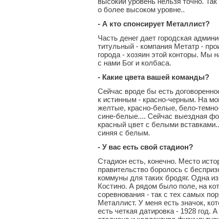
высокий уровень нельзя точно. Так 
о более высоком уровне..
- А кто спонсирует Металлист?
Часть денег дает городская админи
титульный - компания Метатр - пр
города - хозяин этой конторы. Мы 
с нами Бог и колбаса.
- Какие цвета вашей команды?
Сейчас вроде бы есть договоренно
к истинным - красно-черным. На мо
желтые, красно-белые, бело-темно-
сине-белые.... Сейчас выездная фо
красный цвет с белыми вставками..
синяя с белым.
- У вас есть свой стадион?
Стадион есть, конечно. Место истор
правительство боролось с бесприз
коммуны для таких бродяг. Одна из
Костино. А рядом было поле, на ко
соревнования - так с тех самых пор
Металлист. У меня есть значок, кот
есть четкая датировка - 1928 год. 