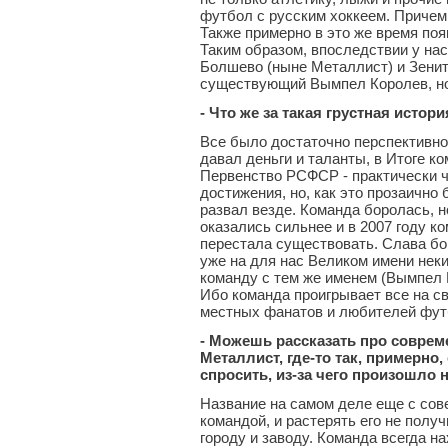
футбол с русским хоккеем. Причем
Также примерно в это же время поя
Таким образом, впоследствии у на
Болшево (ныне Металлист) и Зенит
существующий Вымпел Королев, но 
- Что же за такая грустная истори
Все было достаточно перспективно
давал деньги и таланты, в Итоге к
Первенство РСФСР - практически ч
достижения, но, как это прозаично
развал везде. Команда боролась, н
оказались сильнее и в 2007 году к
перестала существовать. Слава бо
уже на для нас Великом имени нек
команду с тем же именем (Вымпел К
Ибо команда проигрывает все на св
местных фанатов и любителей фут
- Можешь рассказать про соврем
Металлист, где-то так, примерно, 
спросить, из-за чего произошло
Название на самом деле еще с сов
командой, и растерять его не полу
городу и заводу. Команда всегда на