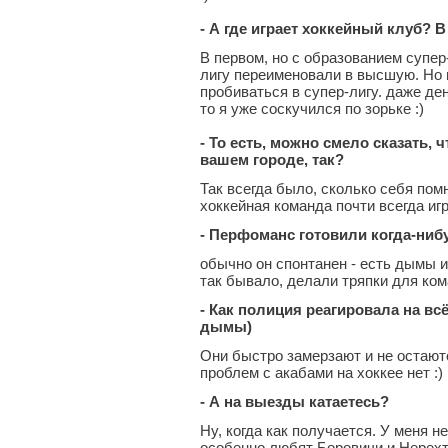
- А где играет хоккейный клуб? 
В первом, но с образованием супер
лигу переименовали в высшую. Но г
пробиваться в супер-лигу. даже ден
то я уже соскучился по зорьке :)
- То есть, можно смело сказать,
вашем городе, так?
Так всегда было, сколько себя помню
хоккейная команда почти всегда иг
- Перфоманс готовили когда-ниб
обычно он спонтанен - есть дымы и
так бывало, делали тряпки для ком
- Как полиция реагировала на вс
дымы)
Они быстро замерзают и не остаютс
проблем с акабами на хоккее нет :)
- А на выезды катаетесь?
Ну, когда как получается. У меня не
особенно любят Боровичи и Нерехту