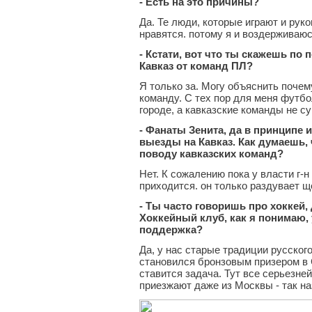
- Есть на это причины?
Да. Те люди, которые играют и ру
нравятся. потому я и воздерживаю
- Кстати, вот что ты скажешь по
Кавказ от команд ПЛ?
Я только за. Могу объяснить почем
команду. С тех пор для меня футбо
городе, а кавказские команды не с
- Фанаты Зенита, да в принципе и
выезды на Кавказ. Как думаешь, 
поводу кавказских команд?
Нет. К сожалению пока у власти г-н
приходится. он только раздувает ще
- Ты часто говоришь про хоккей,
Хоккейный клуб, как я понимаю, у
поддержка?
Да, у нас старые традиции русског
становился бронзовым призером в
ставится задача. Тут все серьезне
приезжают даже из Москвы - так н