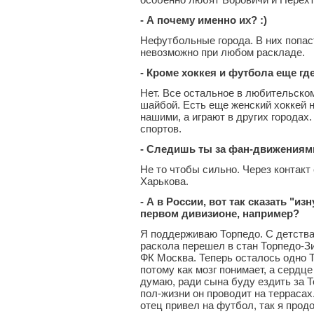
- А почему именно их?
:)
Нефутбольные города. В них попаст
невозможно при любом раскладе.
- Кроме хоккея и футбола еще г
Нет. Все остальное в любительском
шайбой. Есть еще женский хоккей н
нашими, а играют в других городах.
спортов.
- Следишь ты за фан-движениям
Не то чтобы сильно. Через контакт
Харькова.
- А в России, вот так сказать "
первом дивизионе, например?
Я поддерживаю Торпедо. С детства
раскола перешел в стан Торпедо-Зи
ФК Москва. Теперь осталось одно Т
потому как мозг понимает, а сердце
думаю, ради сына буду ездить за Т
пол-жизни он проводит на террасах.
отец привел на футбол, так я про