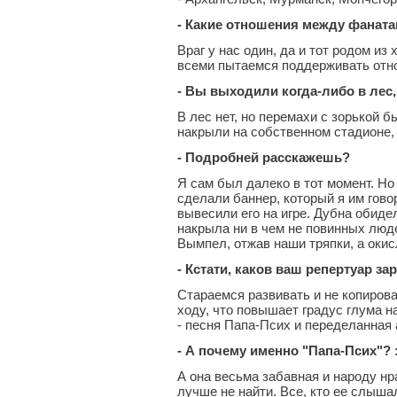
- Какие отношения между фанатам
Враг у нас один, да и тот родом из 
всеми пытаемся поддерживать отн
- Вы выходили когда-либо в лес,
В лес нет, но перемахи с зорькой б
накрыли на собственном стадионе, 
- Подробней расскажешь?
Я сам был далеко в тот момент. Но
сделали баннер, который я им говори
вывесили его на игре. Дубна обиде
накрыла ни в чем не повинных люд
Вымпел, отжав наши тряпки, а окис
- Кстати, каков ваш репертуар за
Стараемся развивать и не копиров
ходу, что повышает градус глума 
- песня Папа-Псих и переделанная 
- А почему именно "Папа-Псих"?
А она весьма забавная и народу нр
лучше не найти. Все, кто ее слышал,