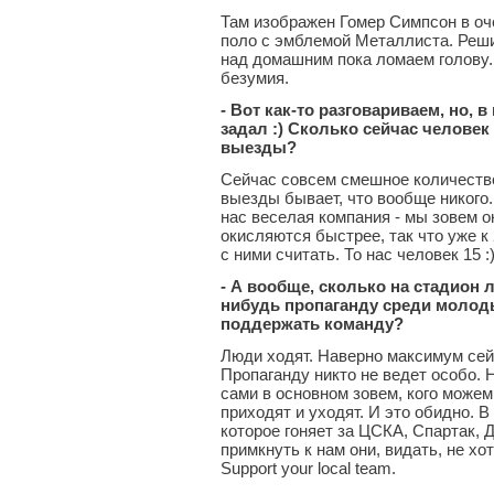
Там изображен Гомер Симпсон в оч
поло с эмблемой Металлиста. Реши
над домашним пока ломаем голову.
безумия.
- Вот как-то разговариваем, но, 
задал
:) Сколько сейчас человек 
выезды?
Сейчас совсем смешное количество 
выезды бывает, что вообще никого.
нас веселая компания - мы зовем ок
окисляются быстрее, так что уже к 
с ними считать. То нас человек 15 :
- А вообще, сколько на стадион 
нибудь пропаганду среди молоды
поддержать команду?
Люди ходят. Наверно максимум сей
Пропаганду никто не ведет особо. 
сами в основном зовем, кого можем
приходят и уходят. И это обидно. В
которое гоняет за ЦСКА, Спартак, 
примкнуть к нам они, видать, не хо
Support your local team.