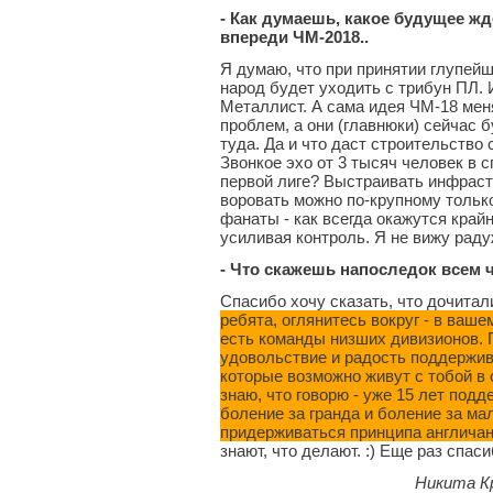
- Как думаешь, какое будущее ж
впереди ЧМ-2018..
Я думаю, что при принятии глупейш
народ будет уходить с трибун ПЛ. 
Металлист. А сама идея ЧМ-18 меня
проблем, а они (главнюки) сейчас 
туда. Да и что даст строительство 
Звонкое эхо от 3 тысяч человек в
первой лиге? Выстраивать инфраст
воровать можно по-крупному только
фанаты - как всегда окажутся край
усиливая контроль. Я не вижу раду
- Что скажешь напоследок всем 
Спасибо хочу сказать, что дочитали
ребята, оглянитесь вокруг - в ваше
есть команды низших дивизионов. П
удовольствие и радость поддержива
которые возможно живут с тобой в 
знаю, что говорю - уже 15 лет под
боление за гранда и боление за ма
придерживаться принципа англичан -
знают, что делают. :) Еще раз спас
Никита К