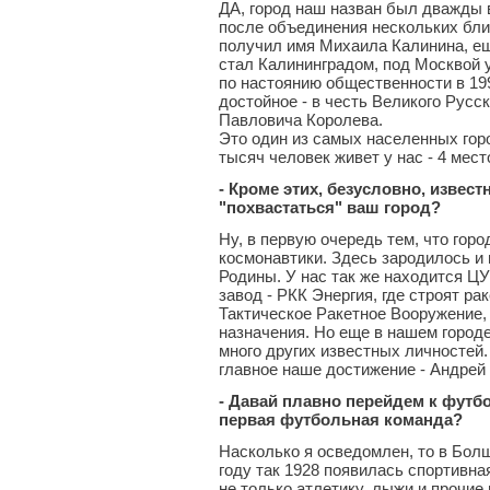
ДА, город наш назван был дважды 
после объединения нескольких близ
получил имя Михаила Калинина, еще
стал Калининградом, под Москвой 
по настоянию общественности в 19
достойное - в честь Великого Русск
Павловича Королева.
Это один из самых населенных гор
тысяч человек живет у нас - 4 мест
- Кроме этих, безусловно, извес
"похвастаться" ваш город?
Ну, в первую очередь тем, что гор
космонавтики. Здесь зародилось и
Родины. У нас так же находится Ц
завод - РКК Энергия, где строят ра
Тактическое Ракетное Вооружение,
назначения. Но еще в нашем городе
много других известных личностей.
главное наше достижение - Андрей
- Давай плавно перейдем к футбо
первая футбольная команда?
Насколько я осведомлен, то в Бол
году так 1928 появилась спортивна
не только атлетику, лыжи и прочие