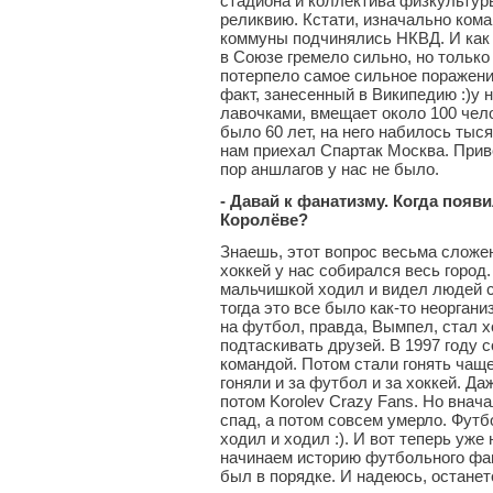
стадиона и коллектива физкультур
реликвию. Кстати, изначально ком
коммуны подчинялись НКВД. И как
в Союзе гремело сильно, но только
потерпело самое сильное поражение
факт, занесенный в Википедию :)у 
лавочками, вмещает около 100 челов
было 60 лет, на него набилось тыся
нам приехал Спартак Москва. Приве
пор аншлагов у нас не было.
- Давай к фанатизму. Когда поя
Королёве?
Знаешь, этот вопрос весьма сложен
хоккей у нас собирался весь город
мальчишкой ходил и видел людей с
тогда это все было как-то неоргани
на футбол, правда, Вымпел, стал х
подтаскивать друзей. В 1997 году 
командой. Потом стали гонять чащ
гоняли и за футбол и за хоккей. Да
потом Korolev Crazy Fans. Но внача
спад, а потом совсем умерло. Футбо
ходил и ходил :). И вот теперь уж
начинаем историю футбольного фан
был в порядке. И надеюсь, останетс