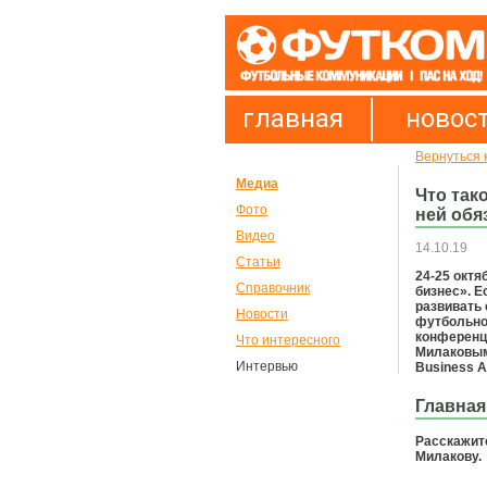
главная
новос
Вернуться 
Медиа
Что так
Фото
ней обя
Видео
14.10.19
Статьи
24-25 окт
Справочник
бизнес». Е
развивать 
Новости
футбольног
конференц
Что интересного
Милаковыми
Интервью
Business 
Главная
Расскажите
Милакову.