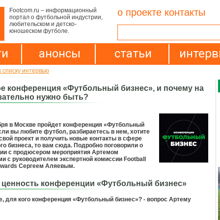
Footcom.ru – информационный
о проекте
контакты
портал о футбольной индустрии,
любительском и детско-
юношеском футболе.
ти
анонсы
статьи
интер
к списку интервью
ое конференция «Футбольный бизнес», и почему на
зательно нужно быть?
ября в Москве пройдет конференция «Футбольный
сли вы любите футбол, разбираетесь в нем, хотите
свой проект и получить новые контакты в сфере
о бизнеса, то вам сюда. Подробно поговорили о
ии с продюсером мероприятия Артемом
 с руководителем экспертной комиссии Football
Awards Сергеем Аляевым.
 ценность конференции «Футбольный бизнес»
, для кого конференция «Футбольный бизнес»? - вопрос Артему