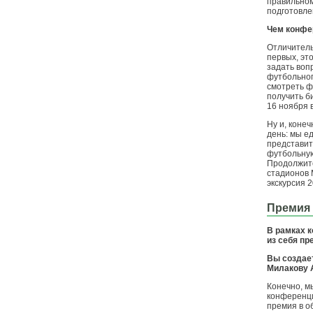
правильном
подготовле
Чем конфе
Отличитель
первых, эт
задать воп
футбольног
смотреть ф
получить б
16 ноября 
Ну и, коне
день: мы е
представит
футбольную
Продолжитс
стадионов 
экскурсия 2
Премия 
В рамках к
из себя пр
Вы создае
Милакову 
Конечно, м
конференци
премия в о