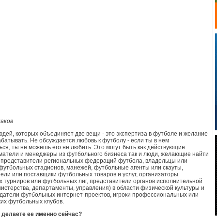
аков
дей, которых объединяет две вещи - это экспертиза в футболе и желание
абатывать. Не обсуждается любовь к футболу - если ты в нем
ся, ты не можешь его не любить. Это могут быть как действующие
атели и менеджеры из футбольного бизнеса так и люди, желающие найти
: представители региональных федераций футбола, владельцы или
футбольных стадионов, манежей, футбольные агенты или скауты,
ели или поставщики футбольных товаров и услуг, организаторы
 турниров или футбольных лиг, представители органов исполнительной
нистерства, департаменты, управления) в области физической культуры и
здатели футбольных интернет-проектов, игроки профессиональных или
их футбольных клубов.
 делаете ее именно сейчас?