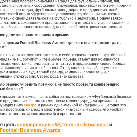
 Достойная профессиональная награда для футбольных клубов, лиг,
 школ, спортивных сооружений, букмекеров, производителей экипировки и
 отраслевых медиа, футбольных менеджеров и предпринимателей,
авят своей целью эффективное управление футбольным бизнесом и
изацию своей деятельности в футбольной индустрии. Подачу заявок
сплатной, с сохранением организационного взноса в случае попадания в
 это обычная практика на западных и российских отраслевых премиях.
яев делится своим мнением о премии.
премии Football Business Awards ­­­­­­­­­­­
-
для кого она, что может дать
ям?
то отличная возможность заявить о себе, о своем проекте в футбольной
опадание в шорт-лист, и, тем более, победа, станет для номинантов
 возможностью использовать этот статус в продвижении своего бренда,
и финансирования в свой проект. Это дополнительный аргумент в
вном общении с аудиторией бренда, компании, организации, с
енными структурами. Своего рода знак качества.
ло решено учредить премию, а не просто провести конференцию
ый бизнес»?
о премия - это важная часть события под названием «Футбольный бизнес»,
ое продолжение. Несколько лет назад коллеги учредили премию по
у маркетингу
Marspo
, в рамках одноимённой конференции. Сегодня это
мых престижных наград в спортивной индустрии. Надеюсь, что Football
wards станет не менее значимой и престижной.
я цель
конференции «Футбольный бизнес»
и
Football Business Awards