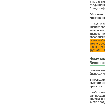
своим акти
традицион
Среди инф
Обычно на
иностранн
Не будем л
цивилизова
ухмыляются
бизнесе. П
европейски
такие клуб
немного эк
(LaLiga) м
футбольных
Чему мо
бизнес»
Главная ми
бизнеса» м
В програм
выступлен
проекта». 
Необходимы
для продви
прибыльных
числе прод