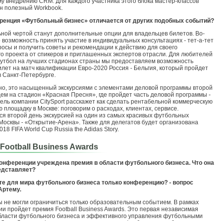
у внедрению CRM. Для каждого участника этого блока мастер-классов
н полезный Workbook.
ренция «Футбольный бизнес» отличается от других подобных событий?
ной чертой станут дополнительные опции для владельцев билетов. Во-
о возможность принять участие в индивидуальных консультациях - тет-а-тет
росы и получить советы и рекомендации к действию для своего
о проекта от спикеров и приглашенных экспертов отрасли. Для любителей
утбол на лучших стадионах страны мы предоставляем возможность
илет на матч квалификации Евро-2020 Россия - Бельгия, который пройдет
в Санкт-Петербурге.
чно, это насыщенный экскурсиями с элементами деловой программы второй
дем на стадион «Красная Пресня», где пройдет часть деловой программы -
ель компании CitySport расскажет как сделать рентабельной коммерческую
 площадку в Москве: поговорим о расходах, клиентах, сервисе.
я второй день экскурсией на один из самых красивых футбольных
Москвы - «Открытие-Арена». Также для делегатов будет организована
018 FIFA World Cup Russia the Adidas Story.
Football Business Awards
онференции учреждена премия в области футбольного бизнеса. Что она
едставляет?
те для мира футбольного бизнеса только конференцию? - вопрос
Артему.
ы не могли ограничиться только образовательным событием. В рамках
и пройдет премия Football Business Awards. Это первая независимая
бласти футбольного бизнеса и эффективного управления футбольными