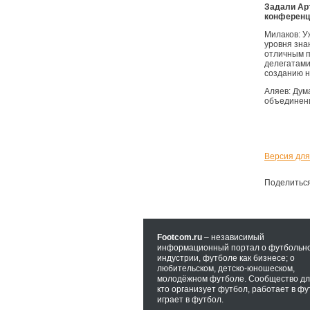
Задали Ар
конференц
Милаков: У
уровня зна
отличным п
делегатами
созданию н
Аляев: Дум
объединен
Версия для
Поделитьс
Footcom.ru
– независимый
информационный портал о футбольн
индустрии, футболе как бизнесе; о
любительском, детско-юношеском,
молодёжном футболе. Сообщество для
кто организует футбол, работает в фу
играет в футбол.