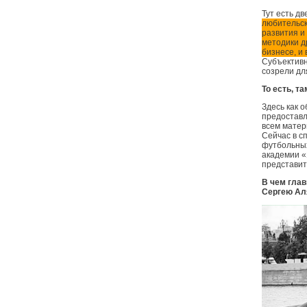
Тут есть д
любительск
развития и
методики др
бизнесе, и
Субъективн
созрели дл
То есть, т
Здесь как 
предоставл
всем матер
Сейчас в с
футбольных
академии «
представит
В чем глав
Сергею Ал