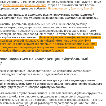
вным участием, и мы ждем участия менеджмента испанских клубов. С нами
но
Футбольная национальная лига
, вторая по значимости лига России.
ормационных партнеров события -
Чемпионат.com
,
Sports.ru
,
Sport24
.
 конференциях для делегатов важно присутствие представителей
ых клубов и лиг. Чем удивите на конференции «Футбольный бизнес»?
укавить - российский футбольный бизнес еще не обрёл до конца
нные черты, иногда при этом словосочетании коллеги скептически
, вспоминая пресловутое госфинансирование и скандалы в агентском
оэтому информация о западном взгляде на футбольные деньги и практика
х клубов важна несомненно.
Интерес к участию в конференции проявляют
ы как французский «Монако», английский «Ноттингем Форест». Ну и
склюзива, мы анонсируем это впервые: в рамках партнерства с Ла Лигой
ы ожидаем на конференции выступление топ-менеджмента испанских
 клубов «Вильярреал» и «Депортиво Алавес».
жно научиться на конференции «Футбольный
?
ссия конференции - образовательная. Со спикерами «Футбольного
ожно будет пообщаться лично и задать любые вопросы.
ме конференции, помимо интересных дискуссий и индивидуальных
ий спикеров, есть блок «8 инструментов для продвижения футбольного
Чему будете учить? - вопрос Артему Милакову.
м навыкам в футбольном бизнесе: e-mail-маркетингу, digital-инструментам
жения футбольного проекта, продакшну и трансляциям, созданию
 футбольных проектов в YouTube, продвижению в социальных сетях, в том
вижению личного бренда от руководителя до тренера, работе со СМИ и