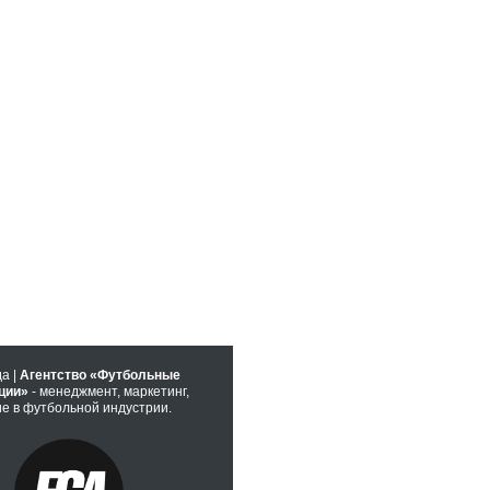
да |
Агентство «Футбольные
ции»
- менеджмент, маркетинг,
е в футбольной индустрии.