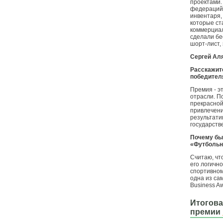
проектами.
федераций,
инвентаря,
которые ст
коммерциал
сделали бе
шорт-лист,
Сергей Ал
Расскажите о 
победител
Премия - э
отрасли. П
прекрасной
привлечени
результати
государств
Почему бы
«Футбольн
Считаю, чт
его логичн
спортивном
одна из са
Business A
Итогова
премии