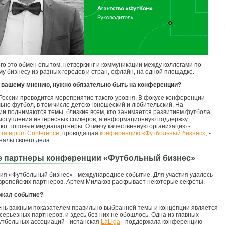
го это обмен опытом, нетворкинг и коммуникации между коллегами по
у бизнесу из разных городов и стран, офлайн, на одной площадке.
о вашему мнению, нужно обязательно быть на конференции?
России проводится мероприятие такого уровня. В фокусе конференции
ьно футбол, в том числе детско-юношеский и любительский. На
и поднимаются темы, близкие всем, кто занимается развитием футбола.
ыступления интересных спикеров, а информационную поддержку
ют топовые медиапартнёры. Отмечу качественную организацию -
trategium Conference
, проводящая
конференцию «Футбольный бизнес»
, -
алы своего дела.
е партнеры конференции «Футбольный бизнес»
я «Футбольный бизнес» - международное событие. Для участия удалось
вропейских партнеров. Артем Милаков раскрывает некоторые секреты.
ржал событие?
ень важным показателем правильно выбранной темы и концепции является
серьезных партнеров, и здесь без них не обошлось. Одна из главных
тбольных ассоциаций - испанская
LaLiga
- поддержала конференцию