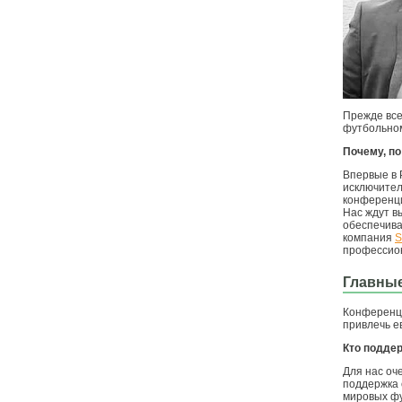
Прежде все
футбольном
Почему, п
Впервые в 
исключител
конференци
Нас ждут в
обеспечива
компания
S
профессион
Главны
Конференци
привлечь е
Кто подде
Для нас оч
поддержка 
мировых фу