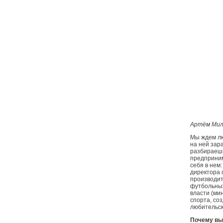
Артём Мил
Мы ждем лю
на ней зар
разбираешь
предприним
себя в нем
директора 
производит
футбольных
власти (ми
спорта, со
любительск
Почему вы