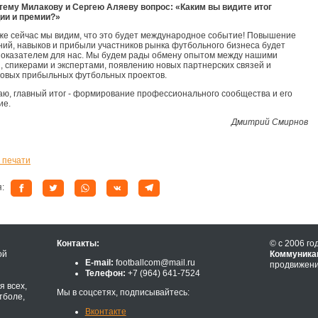
тему Милакову и Сергею Аляеву вопрос: «Каким вы видите итог
ии и премии?»
же сейчас мы видим, что это будет международное событие! Повышение
ний, навыков и прибыли участников рынка футбольного бизнеса будет
оказателем для нас. Мы будем рады обмену опытом между нашими
, спикерами и экспертами, появлению новых партнерских связей и
овых прибыльных футбольных проектов.
аю, главный итог - формирование профессионального сообщества и его
ие.
Дмитрий Смирнов
 печати
я:
Контакты:
© с 2006 го
ой
Коммуника
E-mail:
footballcom@mail.ru
продвижени
Телефон:
+7 (964) 641-7524
 всех,
Мы в соцсетях, подписывайтесь:
тболе,
Вконтакте