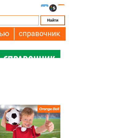
вью
справочник