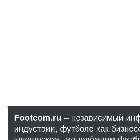
Footcom.ru
– независимый ин
индустрии, футболе как бизнес
юношеском, молодёжном футбол