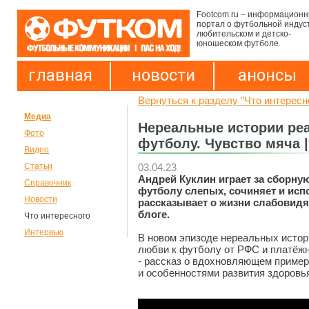
Footcom.ru – информацион
портал о футбольной индус
любительском и детско-
юношеском футболе.
главная
новости
анонсы
Вернуться к разделу "Что интересн
Медиа
Нереальные истории ре
Фото
футболу. Чувство мяча 
Видео
03.04.23
Статьи
Андрей Куклин играет за сборну
Справочник
футболу слепых, сочиняет и исп
Новости
рассказывает о жизни слабовид
блоге.
Что интересного
Интервью
В новом эпизоде нереальных истор
любви к футболу от РФС и платёж
- рассказ о вдохновляющем пример
и особенностями развития здоровь