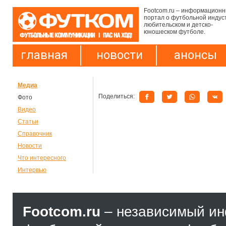
Footcom.ru – информацион
портал о футбольной индус
любительском и детско-
юношеском футболе.
главная
новости
анонсы
Медиа
Поделиться:
Фото
Видео
Статьи
Справочник
Новости
Что интересного
Интервью
Footcom.ru
– независимый и