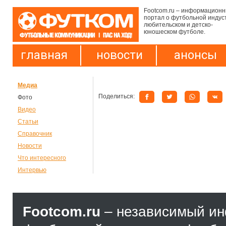
Footcom.ru – информацион
портал о футбольной индус
любительском и детско-
юношеском футболе.
главная
новости
анонсы
Медиа
Поделиться:
Фото
Видео
Статьи
Справочник
Новости
Что интересного
Интервью
Footcom.ru
– независимый и