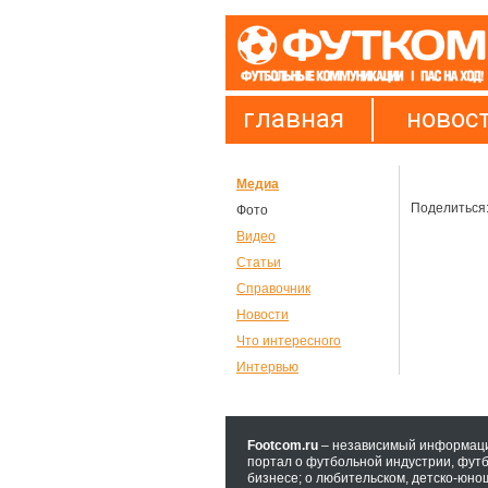
главная
новос
Медиа
Поделиться
Фото
Видео
Статьи
Справочник
Новости
Что интересного
Интервью
Footcom.ru
– независимый информац
портал о футбольной индустрии, футб
бизнесе; о любительском, детско-юно