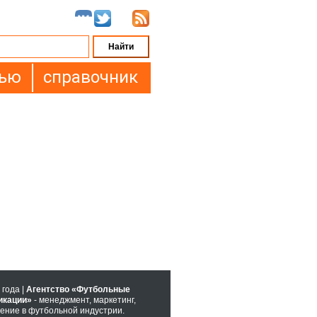
вью
справочник
 года |
Агентство «Футбольные
икации»
- менеджмент, маркетинг,
ение в футбольной индустрии.