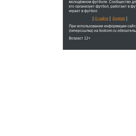
молодёжном футболе. Сообщество для
кто организует футбол, работает в фу
играет в футбол.
О сайте
English
При использовании информации сайт
(гиперссылка) на footcom.ru обязатель
Возраст 12+