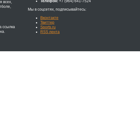
Телефон:
+7 (964) 641-7524
 всех,
тболе,
Мы в соцсетях, подписывайтесь:
Вконтакте
Твиттер
а ссылка
Sports.ru
на.
RSS лента