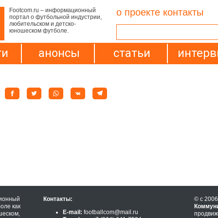
Footcom.ru – информационный
о проекте
контакты
портал о футбольной индустрии,
любительском и детско-
юношеском футболе.
ти
анонсы
статьи
интер
:
ионный
Контакты:
© с 2006
оле как
Коммун
E-mail:
footballcom@mail.ru
шеском,
продвиж