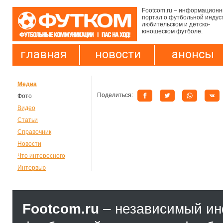
Footcom.ru – информацион
портал о футбольной индус
любительском и детско-
юношеском футболе.
главная
новости
анонсы
Медиа
Поделиться:
Фото
Видео
Статьи
Справочник
Новости
Что интересного
Интервью
Footcom.ru
– независимый и