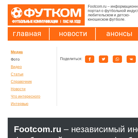
Footcom.ru – информацион
портал о футбольной индус
любительском и детско-
юношеском футболе.
главная
новости
анонсы
Медиа
Поделиться:
Фото
Видео
Статьи
Справочник
Новости
Что интересного
Интервью
Footcom.ru
– независимый и