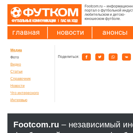
Footcom.ru – информацион
портал о футбольной индус
любительском и детско-
юношеском футболе.
главная
новости
анонсы
Медиа
Поделиться:
Фото
Видео
Статьи
Справочник
Новости
Что интересного
Интервью
Footcom.ru
– независимый и