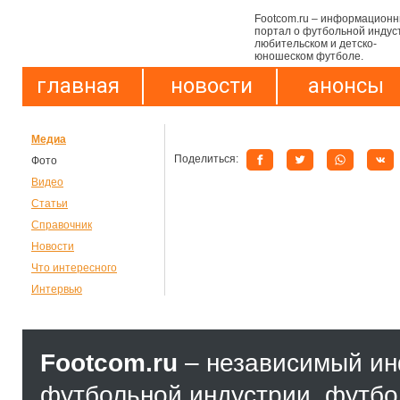
Footcom.ru – информацион
портал о футбольной индус
любительском и детско-
юношеском футболе.
главная
новости
анонсы
Медиа
Поделиться:
Фото
Видео
Статьи
Справочник
Новости
Что интересного
Интервью
Footcom.ru
– независимый и
футбольной индустрии, футбол