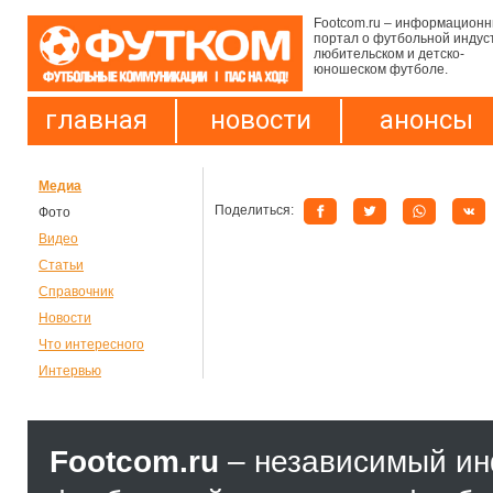
Footcom.ru – информацион
портал о футбольной индус
любительском и детско-
юношеском футболе.
главная
новости
анонсы
Медиа
Поделиться:
Фото
Видео
Статьи
Справочник
Новости
Что интересного
Интервью
Footcom.ru
– независимый и