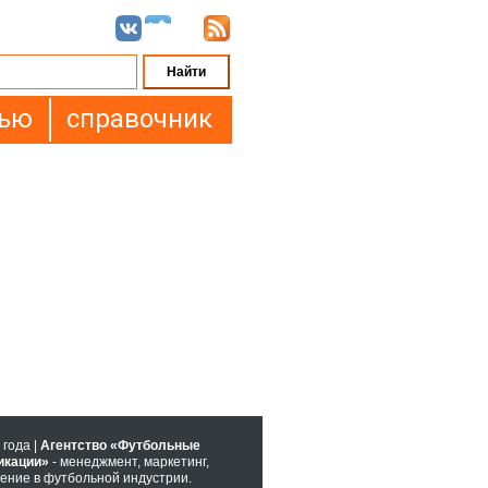
вью
справочник
 года |
Агентство «Футбольные
икации»
- менеджмент, маркетинг,
ение в футбольной индустрии.