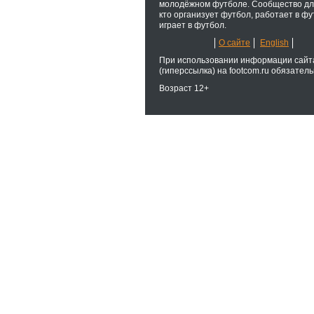
молодёжном футболе. Сообщество для
кто организует футбол, работает в фу
играет в футбол.
О сайте
English
При использовании информации сайт
(гиперссылка) на footcom.ru обязатель
Возраст 12+