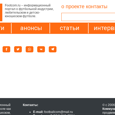
Footcom.ru – информационный
о проекте
контакты
портал о футбольной индустрии,
любительском и детско-
юношеском футболе.
ти
анонсы
статьи
интер
:
ионный
Контакты:
© с 2006
оле как
Коммун
E-mail:
footballcom@mail.ru
шеском,
продвиж