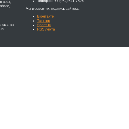
Телефон:
+7 (964) 641-7524
 всех,
тболе,
Мы в соцсетях, подписывайтесь:
Вконтакте
Твиттер
а ссылка
Sports.ru
на.
RSS лента