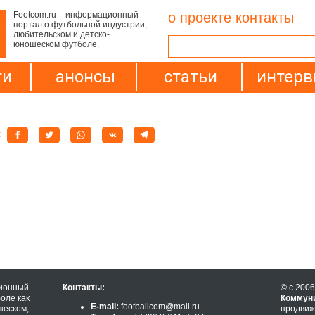
Footcom.ru – информационный
о проекте
контакты
портал о футбольной индустрии,
любительском и детско-
юношеском футболе.
ти
анонсы
статьи
интер
:
ионный
Контакты:
© с 2006
оле как
Коммун
E-mail:
footballcom@mail.ru
шеском,
продвиж