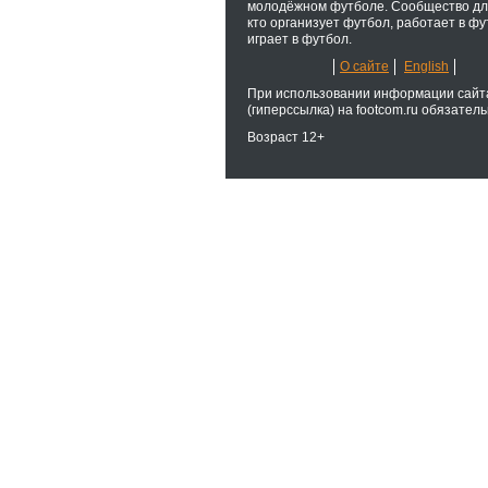
молодёжном футболе. Сообщество для
кто организует футбол, работает в фу
играет в футбол.
О сайте
English
При использовании информации сайт
(гиперссылка) на footcom.ru обязатель
Возраст 12+