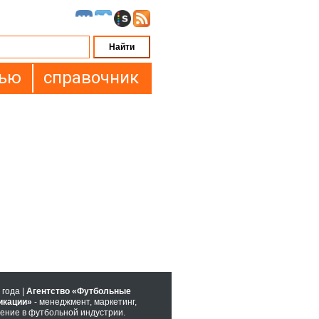
вью
справочник
 года |
Агентство «Футбольные
икации»
- менеджмент, маркетинг,
ение в футбольной индустрии.