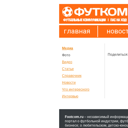
главная
новос
Медиа
Поделиться
Фото
Видео
Статьи
Справочник
Новости
Что интересного
Интервью
Footcom.ru
– независимый информац
портал о футбольной индустрии, футб
бизнесе; о любительском, детско-юно