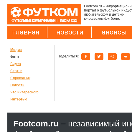
Footcom.ru – информацион
портал о футбольной индус
любительском и детско-
юношеском футболе.
главная
новости
анонсы
Медиа
Поделиться:
Фото
Видео
Статьи
Справочник
Новости
Что интересного
Интервью
Footcom.ru
– независимый и