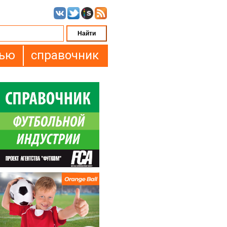
вью
справочник