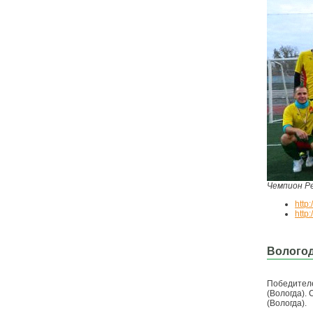
Чемпион Ре
http
http
Вологод
Победителе
(Вологда).
(Вологда).