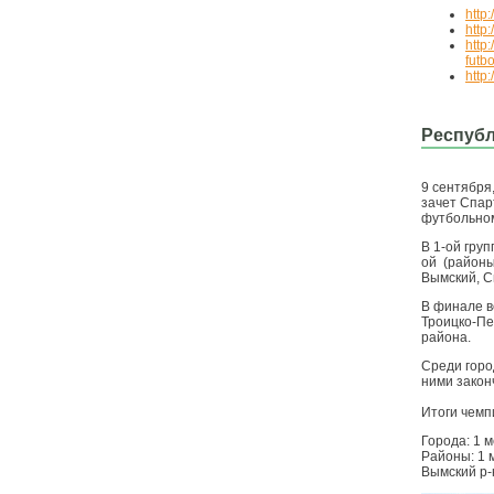
http
http:
http
futb
http:
Республ
9 сентября
зачет Спар
футбольном
В 1-ой груп
ой (районы
Вымский, С
В финале в
Троицко-Пе
района.
Среди горо
ними закон
Итоги чемп
Города: 1 м
Районы: 1 м
Вымский р-