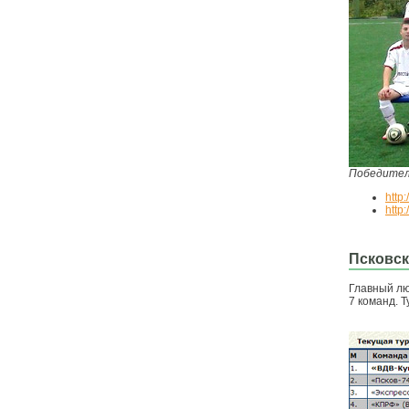
Победител
http
http
Псковск
Главный лю
7 команд. Т