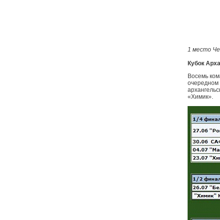
1 место Че
Кубок Арх
Восемь ком
очередном 
архангельс
«Химик».