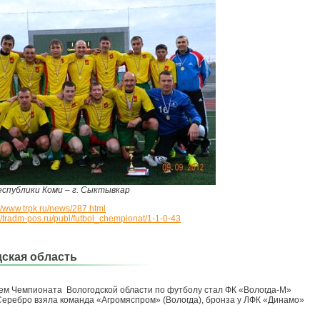
спублики Коми – г. Сыктывкар
://www.trpk.ru/news/287.html
://tradm-pos.ru/publ/futbol_chempionat/1-1-0-43
ская область
м Чемпионата Вологодской области по футболу стал ФК «Вологда-М»
 Серебро взяла команда «Агромяспром» (Вологда), бронза у ЛФК «Динамо»