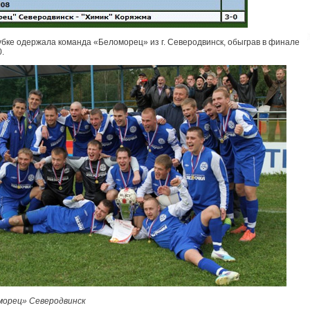
убке одержала команда «Беломорец» из г. Северодвинск, обыграв в финале
.
морец» Северодвинск