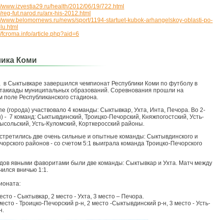
://www.izvestia29.ru/health/2012/06/19/722.html
//reg-fut.narod.ru/arx-his-2012.html
://www.belomornews.ru/news/sport/1194-startuet-kubok-arhangelskoy-oblasti-po-
olu.html
//fcroma.info/article.php?aid=6
ика Коми
, в Сыктывкаре завершился чемпионат Республики Коми по футболу в
такиады муниципальных образований. Соревнования прошли на
 поле Республиканского стадиона.
пе (города) участвовало 4 команды: Сыктывкар, Ухта, Инта, Печора. Во 2-
) - 7 команд: Сыктывдинский, Троицко-Печорский, Княжпогостский, Усть-
ысольский, Усть-Куломский, Корткеросский районы.
стретились две очень сильные и опытные команды: Сыктывдинского и
чорского районов - со счетом 5:1 выиграла команда Троицко-Печорского
дов явными фаворитами были две команды: Сыктывкар и Ухта. Матч между
чился вничью 1:1.
ионата:
есто - Сыктывкар, 2 место - Ухта, 3 место – Печора.
есто - Троицко-Печорский р-н, 2 место -Сыктывдинский р-н, 3 место - Усть-
н.