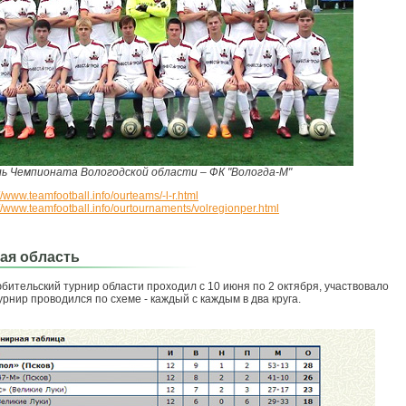
ь Чемпионата Вологодской области – ФК "Вологда-М"
://www.teamfootball.info/ourteams/-l-r.html
://www.teamfootball.info/ourtournaments/volregionper.html
ая область
бительский турнир области проходил с 10 июня по 2 октября, участвовало
урнир проводился по схеме - каждый с каждым в два круга.