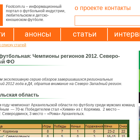
Footcom.ru – информационный
о проекте
контакты
портал о футбольной индустрии,
любительском и детско-
юношеском футболе.
ти
анонсы
статьи
интер
 списку статей
футбольная: Чемпионы регионов 2012. Северо-
ый ФО
м эксклюзивную серию обзоров завершившихся региональных
ий 2012 года в Д4, обратив внимание на Северо-Западный регион.
льская область
 году чемпионат Архангельской области по футболу среди мужских команд
ным — 70-м. Победителем стал «Химик» из г. Коряжма. 2 место –
. Северодвинск, 3 место – «Рома» Архангельск.