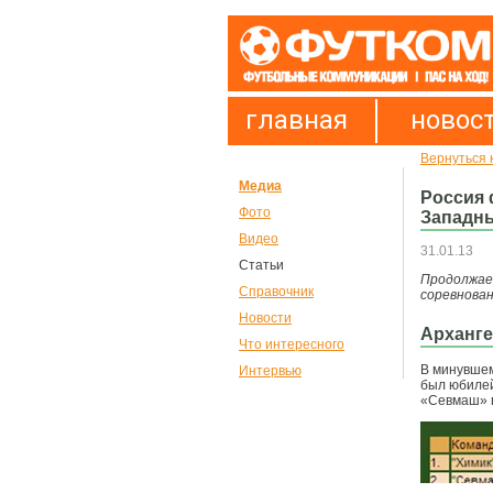
главная
новос
Вернуться к
Медиа
Россия 
Фото
Западн
Видео
31.01.13
Статьи
Продолжае
Справочник
соревнован
Новости
Арханге
Что интересного
В минувшем
Интервью
был юбилей
«Севмаш» г