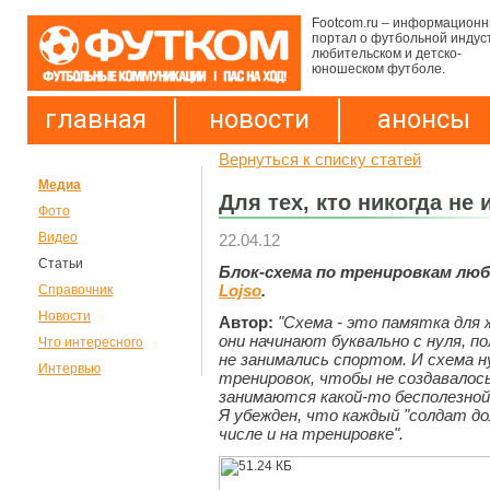
Footcom.ru – информацион
портал о футбольной индус
любительском и детско-
юношеском футболе.
главная
новости
анонсы
Вернуться к списку статей
Медиа
Для тех, кто никогда не
Фото
Видео
22.04.12
Статьи
Блок-схема по тренировкам лю
Lojso
.
Справочник
Новости
Автор:
"Схема - это памятка для
они начинают буквально с нуля, п
Что интересного
не занимались спортом. И схема 
Интервью
тренировок, чтобы не создавалос
занимаются какой-то бесполезной
Я убежден, что каждый "солдат до
числе и на тренировке".