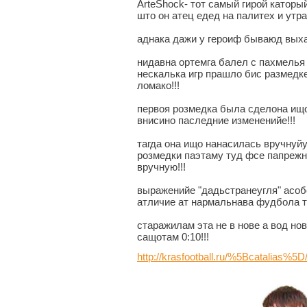
ArteShock- тот самый гирой катор
што он атец едед на палитех и утра
аднака дажи у героиф бываюд выха
нидавна ортемга балел с пахмелья 
нескалька игр прашло бис размедк
ломако!!!
первоя розмедка была сделона ищо
внисино паследние измененийе!!!
тагда она ищо нанасилась вручнуйу
розмедки паэтаму туд фсе папреж
вручную!!!
выраженийе "дадьстранеугля" асоб
атличие ат нармальнава фудбола ту
старажилам эта не в нове а вод н
сащотам 0:10!!!
http://krasfootball.ru/%5Bcatalias%5D