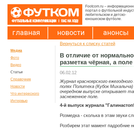
Footcom.ru – информацион
портал о футбольной индус
любительском и детско-
юношеском футболе.
главная
новости
анонсы
Вернуться к списку статей
Медиа
В отличие от нормально
Фото
разметка чёрная, а поле
Видео
06.02.12
Статьи
Справочник
Журнал красноярского ежегодного
полях Политеха (Кубок Михалыча) 
Новости
очередном выпуске открывает та
Что интересного
заснеженное поле.
Интервью
4-й выпуск журнала "Галинастоп!
Розмедка - сколька в этам звуки с
Розбирем этат мамент падробние н