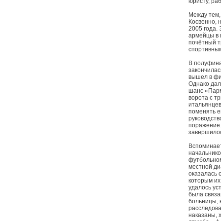
юристу, ра
Между тем,
Косвенно, 
2005 года.
армейцы в 
почётный т
спортивным
В полуфина
закончилас
вышел в фи
Однако дал
шанс «Парм
ворота с т
итальянцев
поменять е
руководств
поражение.
завершилос
Вспоминает
начальнико
футбольном
местной ди
оказалась 
которым их 
удалось ус
была связа
больницы, 
расследова
наказаны, х