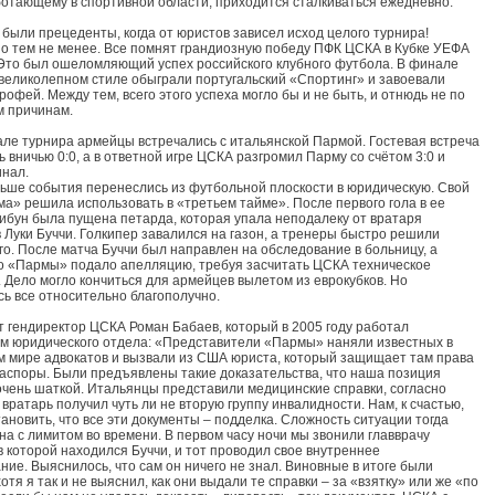
ботающему в спортивной области, приходится сталкиваться ежедневно.
 были прецеденты, когда от юристов зависел исход целого турнира!
но тем не менее. Все помнят грандиозную победу ПФК ЦСКА в Кубке УЕФА
 Это был ошеломляющий успех российского клубного футбола. В финале
великолепном стиле обыграли португальский «Спортинг» и завоевали
рофей. Между тем, всего этого успеха могло бы и не быть, и отнюдь не по
 причинам.
ле турнира армейцы встречались с итальянской Пармой. Гостевая встреча
ь вничью 0:0, а в ответной игре ЦСКА разгромил Парму со счётом 3:0 и
нал.
ьше события перенеслись из футбольной плоскости в юридическую. Свой
а» решила использовать в «третьем тайме». После первого гола в ее
рибун была пущена петарда, которая упала неподалеку от вратаря
 Луки Буччи. Голкипер завалился на газон, а тренеры быстро решили
го. После матча Буччи был направлен на обследование в больницу, а
о «Пармы» подало апелляцию, требуя засчитать ЦСКА техническое
 Дело могло кончиться для армейцев вылетом из еврокубков. Но
ь все относительно благополучно.
 гендиректор ЦСКА Роман Бабаев, который в 2005 году работал
м юридического отдела: «Представители «Пармы» наняли известных в
 мире адвокатов и вызвали из США юриста, который защищает там права
аспоры. Были предъявлены такие доказательства, что наша позиция
очень шаткой. Итальянцы представили медицинские справки, согласно
вратарь получил чуть ли не вторую группу инвалидности. Нам, к счастью,
тановить, что все эти документы – подделка. Сложность ситуации тогда
на с лимитом во времени. В первом часу ночи мы звонили главврачу
в которой находился Буччи, и тот проводил свое внутреннее
ние. Выяснилось, что сам он ничего не знал. Виновные в итоге были
отя я так и не выяснил, как они выдали те справки – за «взятку» или же «по