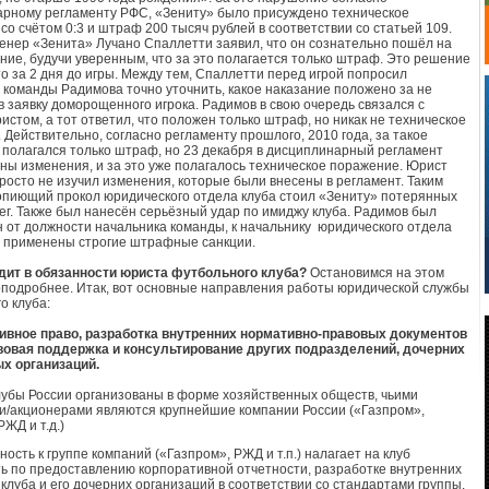
рному регламенту РФС, «Зениту» было присуждено техническое
со счётом 0:3 и штраф 200 тысяч рублей в соответствии со статьей 109.
енер «Зенита» Лучано Спаллетти заявил, что он сознательно пошёл на
ние, будучи уверенным, что за это полагается только штраф. Это решение
о за 2 дня до игры. Между тем, Спаллетти перед игрой попросил
 команды Радимова точно уточнить, какое наказание положено за не
в заявку доморощенного игрока. Радимов в свою очередь связался с
истом, а тот ответил, что положен только штраф, но никак не техническое
 Действительно, согласно регламенту прошлого, 2010 года, за такое
полагался только штраф, но 23 декабря в дисциплинарный регламент
ны изменения, и за это уже полагалось техническое поражение. Юрист
росто не изучил изменения, которые были внесены в регламент. Таким
опиющий прокол юридического отдела клуба стоил «Зениту» потерянных
нег. Также был нанесён серьёзный удар по имиджу клуба. Радимов был
 от должности начальника команды, к начальнику юридического отдела
 применены строгие штрафные санкции.
дит в обязанности юриста футбольного клуба?
Остановимся на этом
подробнее. Итак, вот основные направления работы юридической службы
о клуба:
ивное право, разработка внутренних нормативно-правовых документов
вовая поддержка и консультирование других подразделений, дочерних
х организаций.
убы России организованы в форме хозяйственных обществ, чьими
и/акционерами являются крупнейшие компании России («Газпром»,
ЖД и т.д.)
ость к группе компаний («Газпром», РЖД и т.п.) налагает на клуб
ь по предоставлению корпоративной отчетности, разработке внутренних
клуба и его дочерних организаций в соответствии со стандартами группы.