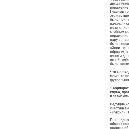
дисциплина
поражение 
Главный тр
это наруше
было прият
начальника
включение 
клубным юр
поражение.
нарушение 
были внесе
«Зенита» п
образом, в
очков и де
освобождён
были также
Что же вхо
моменте по
футбольног
1.Корпорат
клуба, пра
и зависимы
Ведущие кл
участникам
«Лукойл», Р
Принадлежн
обязанност
положений 