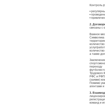
Контроль р
• регулярн
• проведен
• привлече
2. Договор
связаны с 
Важное мес
Символика 
территории
количество
услуг/рабо
количество
а также до
Заключение
спортсмена
переходу
футболисто
Трудового 
РФС и РФПЛ
(заявке) к
Помимо ука
агентами и
3. Взаимод
лицензиров
регистраци
команд и и