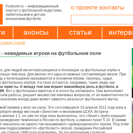
Footcom.ru – информационный
о проекте
контакты
портал о футбольной индустрии,
любительском и детско-
юношеском футболе.
ти
анонсы
статьи
интер
 списку статей
- невидимые игроки на футбольном поле
то, для людей им интересующихся и болеющих за футбольные клубы и
ольше чем игра. Для многих это одна из важных составляющих жизни. При
иду у болельщиков оказываются в основном игроки, тренеры, судьи,
 футбольных клубов. А в тени остаются, например, такие люди, как
е юристы. А между тем они играют важнейшую роль в футболе, в
 ФК
. Вот о футбольных юристах я и хотел бы поговорить. Они выполняют
ъём работы, решают множество ключевых вопросов, от их компетентности
онализма иногда даже может зависеть результат футбольного матча.
жий пример у всех на слуху. Это состоявшаяся 10 апреля 2011 года игра в
рбурге между местным «Зенитом» и московским ЦСКА. Встреча
ь вничью 1:1, но уже по ходу игры выяснилось, что «Зенит» грубо нарушил
проведения Чемпионата России по футболу, а именно пункт 5.10. В заявке
е оказалось ни одного так называемого «доморощенного» игрока. Под этим
ем подразумевается «футболист» (игрок), гражданин Российской
 не старше 1990 года рождения». За это нарушение согласно