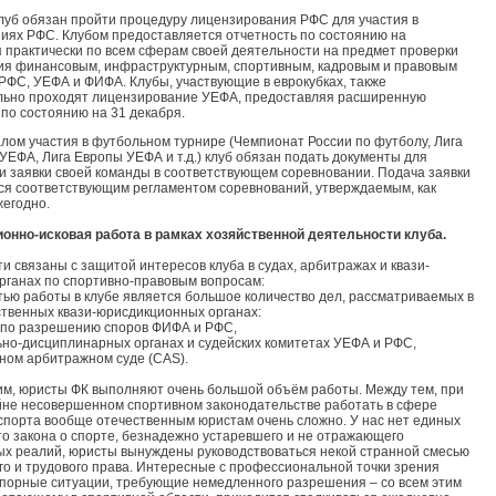
луб обязан пройти процедуру лицензирования РФС для участия в
иях РФС. Клубом предоставляется отчетность по состоянию на
 практически по всем сферам своей деятельности на предмет проверки
ия финансовым, инфраструктурным, спортивным, кадровым и правовым
РФС, УЕФА и ФИФА. Клубы, участвующие в еврокубках, также
льно проходят лицензирование УЕФА, предоставляя расширенную
 по состоянию на 31 декабря.
лом участия в футбольном турнире (Чемпионат России по футболу, Лига
УЕФА, Лига Европы УЕФА и т.д.) клуб обязан подать документы для
и заявки своей команды в соответствующем соревновании. Подача заявки
ся соответствующим регламентом соревнований, утверждаемым, как
жегодно.
ионно-исковая работа в рамках хозяйственной деятельности клуба.
и связаны с защитой интересов клуба в судах, арбитражах и квази-
рганах по спортивно-правовым вопросам:
ью работы в клубе является большое количество дел, рассматриваемых в
твенных квази-юрисдикционных органах:
х по разрешению споров ФИФА и РФС,
льно-дисциплинарных органах и судейских комитетах УЕФА и РФС,
вном арбитражном суде (CAS).
им, юристы ФК выполняют очень большой объём работы. Между тем, при
не несовершенном спортивном законодательстве работать в сфере
спорта вообще отечественным юристам очень сложно. У нас нет единых
то закона о спорте, безнадежно устаревшего и не отражающего
х реалий, юристы вынуждены руководствоваться некой странной смесью
го и трудового права. Интересные с профессиональной точки зрения
спорные ситуации, требующие немедленного разрешения – со всем этим