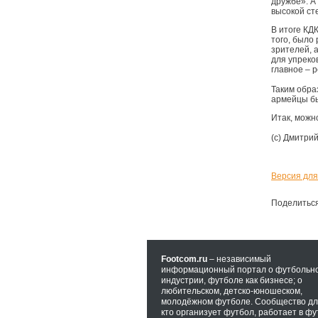
дружбе». А
высокой ст
В итоге КД
того, было
зрителей, 
для упреков
главное – р
Таким обра
армейцы бы
Итак, можн
(с) Дмитри
Версия для
Поделитьс
Footcom.ru
– независимый
информационный портал о футбольн
индустрии, футболе как бизнесе; о
любительском, детско-юношеском,
молодёжном футболе. Сообщество для
кто организует футбол, работает в фу