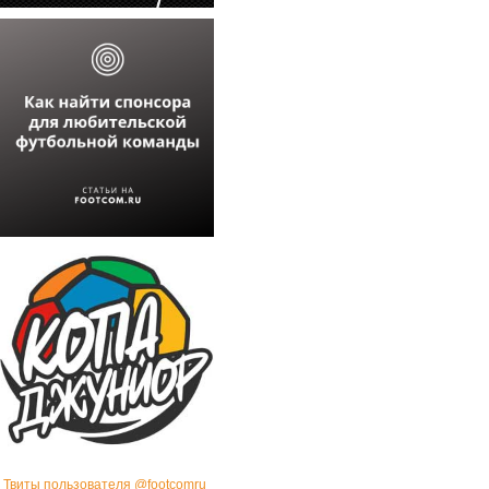
Твиты пользователя @footcomru