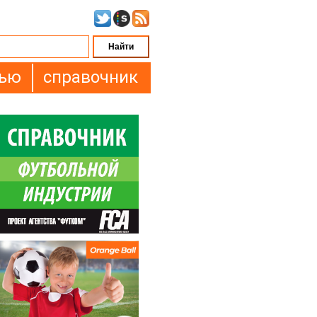
вью
справочник