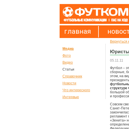
главная
новос
Вернуться к
Медиа
Юристы 
Фото
05.11.11
Видео
Футбол – э
Статьи
сборные, б
этом, на в
Справочник
президенты
Новости
футбольны
структуре
Что интересного
большой об
и професси
Интервью
Совсем све
Санкт-Пете
закончилас
регламент 
«Зенита» н
определени
Федерации,