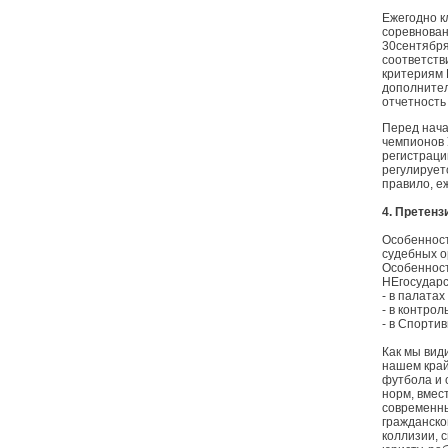
Ежегодно к
соревнован
30сентября
соответств
критериям 
дополните
отчетность
Перед нача
чемпионов 
регистраци
регулирует
правило, е
4. Претенз
Особенност
судебных о
Особенност
НЕгосударс
- в палата
- в контро
- в Спорти
Как мы вид
нашем край
футбола и 
норм, вмес
современны
гражданско
коллизии, 