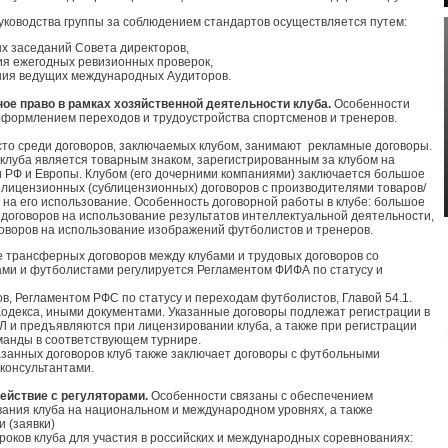
уководства группы за соблюдением стандартов осуществляется путем:
ых заседаний Совета директоров,
ия ежегодных ревизионных проверок,
ния ведущих международных Аудиторов.
ное право в рамках хозяйственной деятельности клуба.
Особенности
оформлением переходов и трудоустройства спортсменов и тренеров.
то среди договоров, заключаемых клубом, занимают рекламные договоры.
клуба является товарным знаком, зарегистрированным за клубом на
 РФ и Европы. Клубом (его дочерними компаниями) заключается большое
 лицензионных (сублицензионных) договоров с производителями товаров/
т на его использование. Особенность договорной работы в клубе: большое
 договоров на использование результатов интеллектуальной деятельности,
говоров на использование изображений футболистов и тренеров.
 трансферных договоров между клубами и трудовых договоров со
ми и футболистами регулируется Регламентом ФИФА по статусу и
в, Регламентом РФС по статусу и переходам футболистов, Главой 54.1.
Кодекса, иными документами. Указанные договоры подлежат регистрации в
 и предъявляются при лицензировании клуба, а также при регистрации
оманды в соответствующем турнире.
занных договоров клуб также заключает договоры с футбольными
 консультантами.
ействие с регуляторами.
Особенности связаны с обеспечением
ания клуба на национальном и международном уровнях, а также
и (заявки)
гроков клуба для участия в российских и международных соревнованиях: