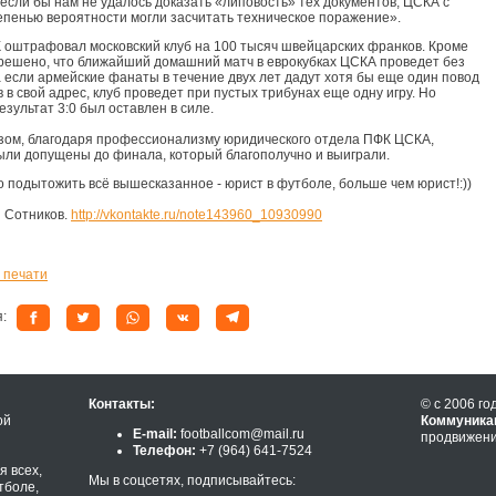
 если бы нам не удалось доказать «липовость» тех документов, ЦСКА с
епенью вероятности могли засчитать техническое поражение».
К оштрафовал московский клуб на 100 тысяч швейцарских франков. Кроме
 решено, что ближайший домашний матч в еврокубках ЦСКА проведет без
а если армейские фанаты в течение двух лет дадут хотя бы еще один повод
 в свой адрес, клуб проведет при пустых трибунах еще одну игру. Но
езультат 3:0 был оставлен в силе.
зом, благодаря профессионализму юридического отдела ПФК ЦСКА,
ли допущены до финала, который благополучно и выиграли.
о подытожить всё вышесказанное - юрист в футболе, больше чем юрист!:))
й Сотников.
http://vkontakte.ru/note143960_10930990
 печати
я:
Контакты:
© с 2006 го
ой
Коммуника
E-mail:
footballcom@mail.ru
продвижени
Телефон:
+7 (964) 641-7524
 всех,
Мы в соцсетях, подписывайтесь:
тболе,