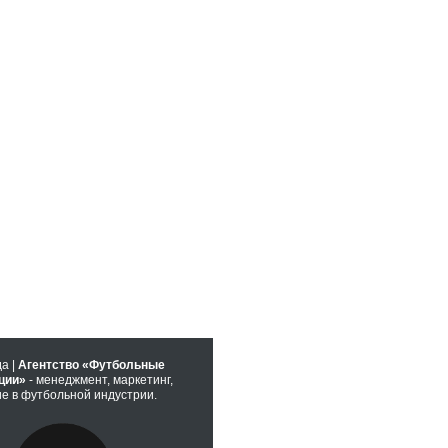
да |
Агентство «Футбольные
ции»
- менеджмент, маркетинг,
е в футбольной индустрии.