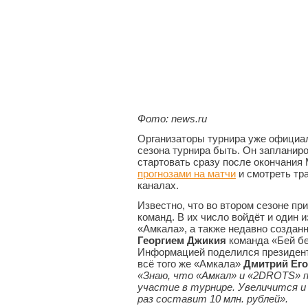
Фото: news.ru
Организаторы турнира уже официал
сезона турнира быть. Он запланиро
стартовать сразу после окончания
прогнозами на матчи
и смотреть тр
каналах.
Известно, что во втором сезоне п
команд. В их число войдёт и один 
«Амкала», а также недавно создан
Георгием Джикия
команда «Бей бе
Информацией поделился президен
всё того же «Амкала»
Дмитрий Ег
«
Знаю, что «Амкал» и «2DROTS» 
участие в турнире. Увеличится и
раз составит 10 млн. рублей».