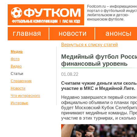
Footcom.ru – информацион
портал о футбольной индус
любительском и детско-
юношеском футболе.
главная
новости
анонсы
Вернуться к списку статей
Медиа
Медийный футбол Росси
Фото
финансовый уровень
Видео
01.08.22
Статьи
Справочник
Считаем чужие деньги или сколь
участие в МКС и Медийной Лиге.
Новости
Что интересного
Недавно завершился первый сезон 
официально объявили о планах про
Интервью
будет Московский Кубок Селебрити
принимают медийные команды. Пре
участие в этих турнирах, и скольк