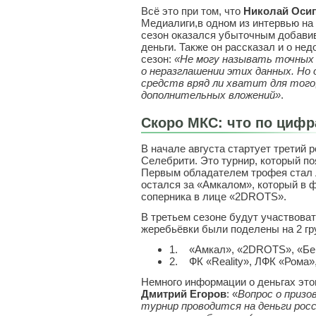
Всё это при том, что
Николай Оси
Медиалиги,в одном из интервью на 
сезон оказался убыточным добавив
деньги. Также он рассказал и о не
сезон:
«
Не могу называть точных 
о неразглашении этих данных. Но
средств вряд ли хватит для того
дополнительных вложений»
.
Скоро МКС: что по цифр
В начале августа стартует третий
Селебрити. Это турнир, который по
Первым обладателем трофея стал 
остался за «Амкалом», который в 
соперника в лице «2DROTS».
В третьем сезоне будут участвоват
жеребьёвки были поделены на 2 гр
1. «Амкал», «2DROTS», «Бей
2. ФК «Reality», ЛФК «Рома»,
Немного информации о деньгах это
Дмитрий Егоров
: «
Вопрос о призо
турнир проводится на деньги росс