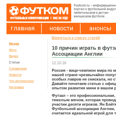
Footcom.ru – информацион
портал о футбольной индус
любительском и детско-
юношеском футболе.
главная
новости
анонсы
Вернуться к списку статей
Медиа
10 причин играть в фут
Фото
Ассоциации Англии
Видео
12.10.16
Статьи
Справочник
Россия - вице-чемпион мира по м
нашей стране чрезвычайно попул
Новости
особых лавров не снискала, но с
Что интересного
Давайте почитаем статью с офиц
Интервью
опытом развития мини в вашем р
Футзал – это профессиональная,
тяжелым мячом, которая провод
участии десяти игроков. Ян Бэй
Футбольной ассоциации Англии,
считается идеальной игрой для 