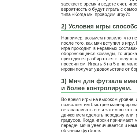
засекаете время и ведете счет, игр
вероятностью будут играть с самоо
типа «Когда мы проводим игру?»
2) Условия игры способ
Например, возьмем правило, что н
после того, как мяч вступил в игру.
игра проходит в неравных составах,
обороняющейся команды, то игрок
приходится разбираться с получен
прессингом. Играть 5 на 5 в на ма
игроки получат удовольствие о
3) Мяч для футзала имее
и более контролируем.
Во время игры на высоком уровне, 
позволяет им быстрее маневрирова
останавливать его и затем выкатыв
движением сделать передачу или р
градусов. Когда игроки принимают 
передач мяча увеличивается и нам
обычном футболе.