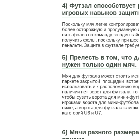
4) Футзал способствует 
игровых навыков защит
Поскольку мяч легче контролирова
более осторожную и продуманную 
пять фолов на команду за один тай
получать фолы, поскольку при шес
пенальти. Защита в футзале тре
5) Прелесть в том, что 
нужен только один мяч.
Мяч для футзала может стоить мен
паркете закрытой площадки встре
использовать и к расположению вор
наличии нет ворот для футзала, то
чтобы сузить ворота для мини-фут
игроками ворота для мини-футбола 
ниже, а ворота для футзала слишк
категорий U6 и U7.
6) Мячи разного размера