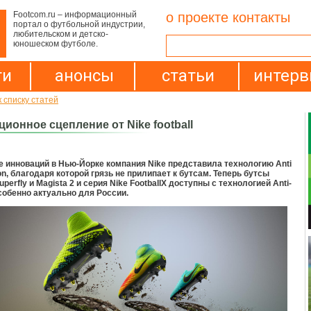
Footcom.ru – информационный
о проекте
контакты
портал о футбольной индустрии,
любительском и детско-
юношеском футболе.
ти
анонсы
статьи
интер
 списку статей
ионное сцепление от Nike football
 инноваций в Нью-Йорке компания Nike представила технологию Anti
ion, благодаря которой грязь не прилипает к бутсам. Теперь бутсы
uperfly и Magista 2 и серия Nike FootballX доступны с технологией Anti-
особенно актуально для России.