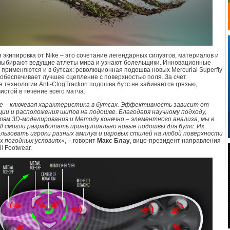
 экипировка от Nike – это сочетание легендарных силуэтов, материалов и
 выбирают ведущие атлеты мира и узнают болельщики. Инновационные
 применяются и в бутсах: революционная подошва новых Mercurial Superfly
2 обеспечивает лучшее сцепление с поверхностью поля. За счет
 технологии Anti-ClogTraction подошва бутс не забивается грязью,
истой в течение всего матча.
е – ключевая характеристика в бутсах. Эффективность зависит от
ии и расположения шипов на подошве. Благодаря научному подходу,
ям 3D-моделирования и Методу конечно – элементного анализа, мы в
all смогли разработать принципиально новые подошвы для бутс. Их
льзовать игроки разных амплуа и игровых стилей на любой поверхности
х погодных условиях»
, – говорит
Макс Блау
, вице-президент направления
ll Footwear.