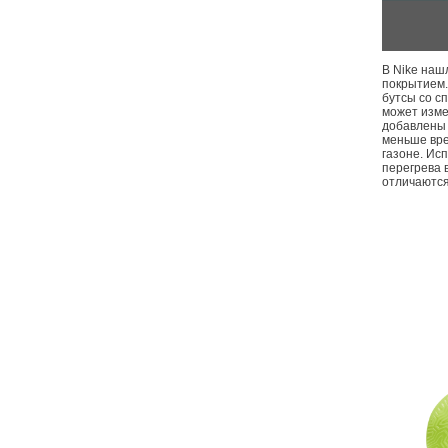
В Nike наш
покрытием.
бутсы со с
может изме
добавлены 
меньше вре
газоне. Ис
перегрева 
отличаются