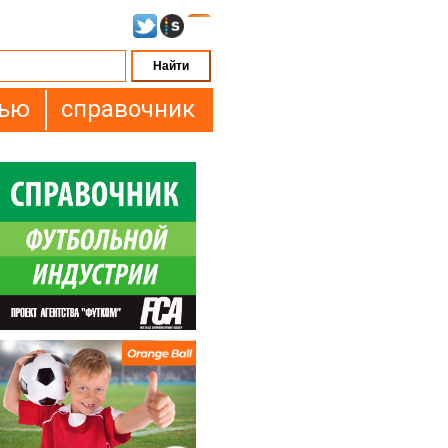
вью
справочник