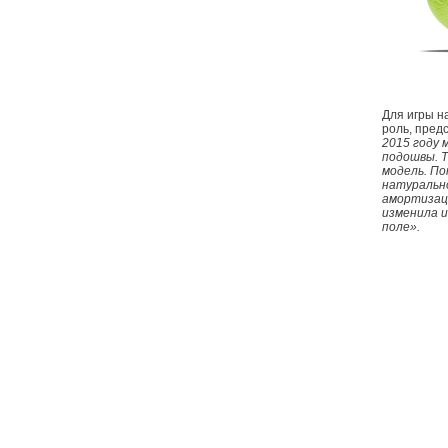
Для игры н
роль, пред
2015 году 
подошвы. Т
модель. По
натурально
амортизац
изменила и
поле».