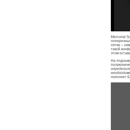
Mercurial S
поперечные
пятки – си
такой конф
этом остав
На подошву
полукониче
определили
необходимо
поясняет Б