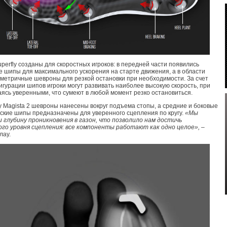
uperfly созданы для скоростных игроков: в передней части появились
 шипы для максимального ускорения на старте движения, а в области
мметричные шевроны для резкой остановки при необходимости. За счет
игурации шипов игроки могут развивать наиболее высокую скорость, при
аясь уверенными, что сумеют в любой момент резко остановиться.
 Magista 2 шевроны нанесены вокруг подъема стопы, а средние и боковые
ские шипы предназначены для уверенного сцепления по кругу.
«Мы
 глубину проникновения в газон, что позволило нам достичь
го уровня сцепления: все компоненты работают как одно целое»,
–
лау.