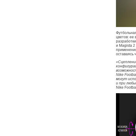
Футбольная
цветов: ее
разработки
и Magista 
применения
оставаясь ч
«Сцеплени
конфигурац
возможност
Nike Footb
могут испо
и при любы
Nike Footba