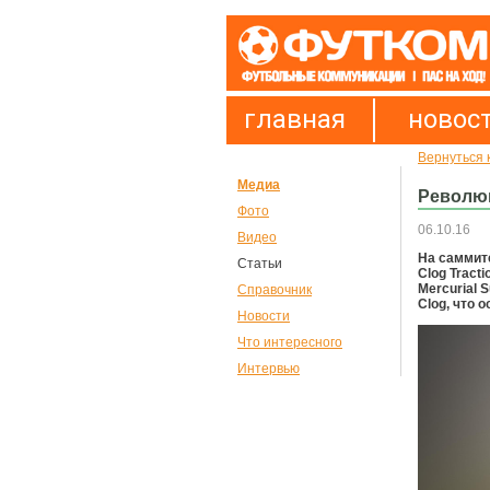
главная
новос
Вернуться к
Медиа
Революц
Фото
06.10.16
Видео
На саммите
Статьи
Clog Tract
Mercurial S
Справочник
Clog, что 
Новости
Что интересного
Интервью