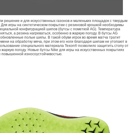
ли решение и для искусственных газонов и маленьких площадок с твердым
 Для игры на синтетическом покрытии с резиновой крошкой необходимы
пециальной конфигурацией шипов (бутсы с пометкой AG). Температура
няться, а резина нагреваться, особенно в жаркую погоду. В бутсы AG
обновленные полые шипы. В такой обуви игрок во время матча тратит
мени на обработку мяча, при этом его ноги благодаря шипам не утопают в
пользование специального материала Texon® позволило защитить стопу от
в жаркую погоду. Новые бутсы Nike для игры на искусственных покрытиях
 повышенной износоустойчивостью.