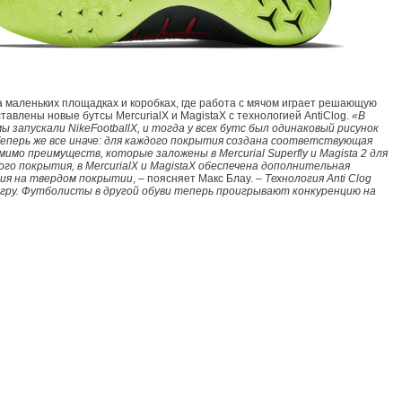
а маленьких площадках и коробках, где работа с мячом играет решающую
ставлены новые бутсы MercurialX и MagistaX с технологией AntiClog.
«В
мы запускали NikeFootballX, и тогда у всех бутс был одинаковый рисунок
еперь же все иначе: для каждого покрытия создана соответствующая
мимо преимуществ, которые заложены в Mercurial Superfly и Magista 2 для
го покрытия, в MercurialX и MagistaX обеспечена дополнительная
ия на твердом покрытии
, – поясняет Макс Блау. –
Технология Anti Clog
гру. Футболисты в другой обуви теперь проигрывают конкуренцию на