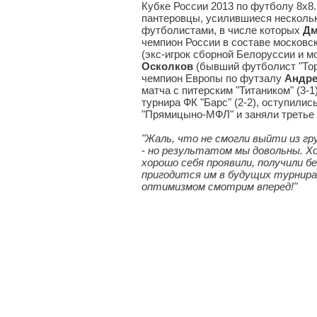
Кубке России 2013 по футболу 8х8.
пантеровцы, усилившиеся несколь
футболистами, в числе которых
Дм
чемпион России в составе московск
(экс-игрок сборной Белоруссии и м
Осколков
(бывший футболист "Тор
чемпион Европы по футзалу
Андре
матча с питерским "Титаником" (3-
турнира ФК "Барс" (2-2), оступилис
"Прямицыно-МФЛ" и заняли третье 
"Жаль, что не смогли выйти из гр
-
но результатом мы довольны. Хо
хорошо себя проявили, получили 
пригодится им в будущих турнирах
оптимизмом смотрим вперед!"