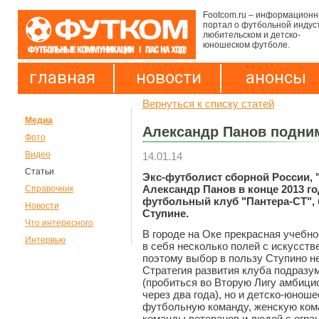
Footcom.ru – информацион
портал о футбольной индус
любительском и детско-
юношеском футболе.
главная
новости
анонсы
Вернуться к списку статей
Медиа
Александр Панов подни
Фото
Видео
14.01.14
Статьи
Экс-футболист сборной России,
Александр Панов в конце 2013 го
Справочник
футбольный клуб "Пантера-СТ",
Новости
Ступине.
Что интересного
В городе на Оке прекрасная учебн
Интервью
в себя несколько полей с искусст
поэтому выбор в пользу Ступино н
Стратегия развития клуба подразу
(пробиться во Вторую Лигу амбици
через два года), но и детско-юно
футбольную команду, женскую кома
команды ветеранов и людей с огр