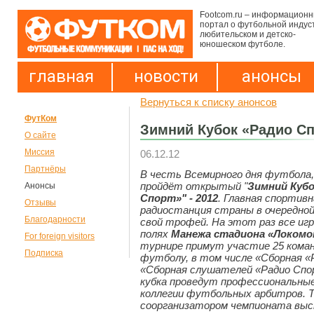
Footcom.ru – информацион
портал о футбольной индус
любительском и детско-
юношеском футболе.
главная
новости
анонсы
Вернуться к списку анонсов
ФутКом
Зимний Кубок «Радио С
О сайте
Миссия
06.12.12
Партнёры
В честь Всемирного дня футбола,
пройдёт открытый
"
Зимний Кубо
Анонсы
Спорт»" - 2012
.
Главная спортивн
Отзывы
радиостанция
с
траны
в оче
редно
Благодарности
свой трофей. На этот раз все иг
полях
Манежа стадиона «Локом
For foreign visitors
турнире примут участие 25 коман
Подписка
футболу, в том числе «Сборная «
«Сборная слушателей «Радио Сп
кубка проведут
профессиональные
коллегии футбольных арбитров. 
соорганизатором чемпионата выс