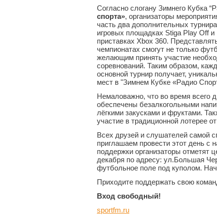
Согласно слогану Зимнего Кубка “Р
спорта»
, организаторы мероприят
часть два дополнительных турнира
игровых площадках Stiga Play Off 
приставках Xbox 360. Представлят
чемпионатах смогут не только фут
желающим принять участие необхо
соревнований. Таким образом, кажд
основной турнир получает, уникал
мест в "Зимнем Кубке «Радио Спорт
Немаловажно, что во время всего 
обеспечены безалкогольными напит
лёгкими закусками и фруктами. Та
участие в традиционной лотерее о
Всех друзей и слушателей самой с
приглашаем провести этот день с н
поддержки организаторы отметят ц
декабря по адресу: ул.Большая Че
футбольное поле под куполом. На
Приходите поддержать свою коман
Вход свободный!
sportfm.ru