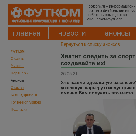
Footcom.ru – информацион
портал о футбольной индус
любительском и детско-
юношеском футболе.
главная
новости
анонсы
Вернуться к списку анонсов
ФутКом
Хватит следить за спор
О сайте
создавайте их!
Миссия
26.05.21
Партнёры
Анонсы
Уже нашли идеальную вакансию?
успешную карьеру в индустрии 
Отзывы
именно Вам получить это место.
Благодарности
For foreign visitors
Подписка