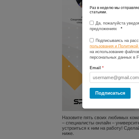
Раз в неделю мы отправля
статьями.
Да, пожалуйста уведом
предложениях
*
Подписываясь на расс
пользования и Политикой
на использование файлов
персональных данных в F
Email
*
Подписаться
Назовите пять своих любимых кома
– специалисты онлайн – университ
устроиться к ним на работу! Сдел
ниже.