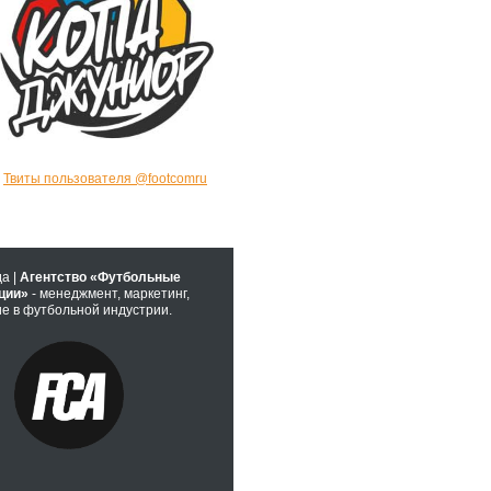
Твиты пользователя @footcomru
да |
Агентство «Футбольные
ции»
- менеджмент, маркетинг,
е в футбольной индустрии.