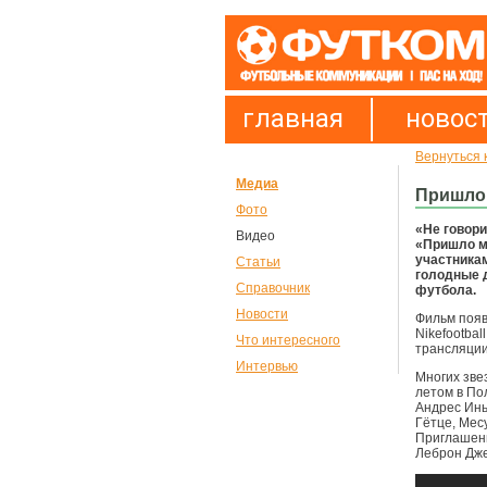
главная
новос
Вернуться 
Медиа
Пришло
Фото
«Не говори
Видео
«Пришло мо
участникам
Статьи
голодные д
Справочник
футбола.
Новости
Фильм появи
Nikefootba
Что интересного
трансляции
Интервью
Многих зве
летом в По
Андрес Инь
Гётце, Мес
Приглашенн
Леброн Дж