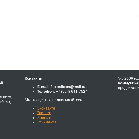
Контакты:
© с 2006 го
ой
Коммуника
E-mail:
footballcom@mail.ru
продвижени
Телефон:
+7 (964) 641-7524
 всех,
Мы в соцсетях, подписывайтесь:
тболе,
Вконтакте
Твиттер
Sports.ru
а
RSS лента