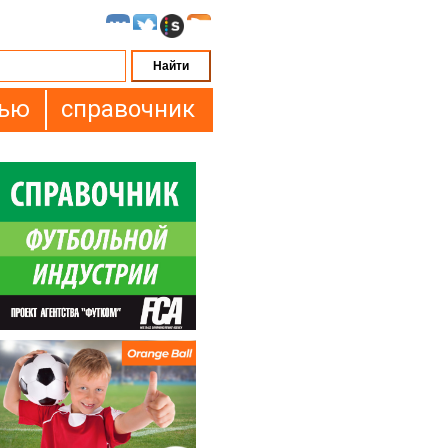
вью
справочник