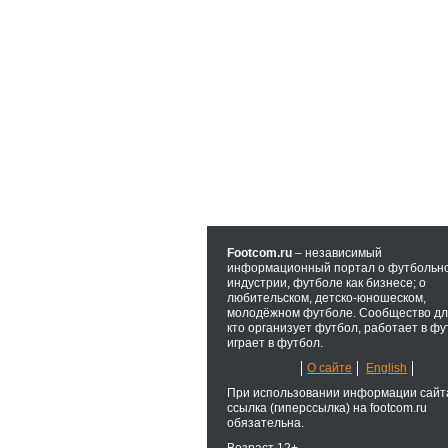
Footcom.ru
– независимый
информационный портал о футбольн
индустрии, футболе как бизнесе; о
любительском, детско-юношеском,
молодёжном футболе. Сообщество для
кто организует футбол, работает в фу
играет в футбол.
О сайте
English
При использовании информации сайт
ссылка (гиперссылка) на footcom.ru
обязательна.
Возраст 12+