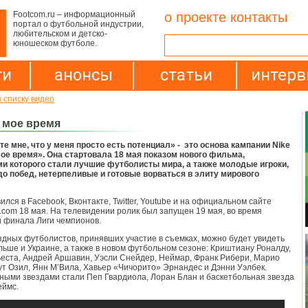
Footcom.ru – информационный
о проекте
контакты
портал о футбольной индустрии,
любительском и детско-
юношеском футболе.
ти
анонсы
статьи
интер
к списку видео
 мое время
те мне, что у меня просто есть потенциал» - это основа кампании
Nike
е время». Она стартовала 18 мая показом нового фильма,
и которого стали лучшие футболисты мира, а также молодые игроки,
о побед, нетерпеливые и готовые ворваться в элиту мирового
лся в Facebook, Вконтакте, Twitter, Youtube и на официальном сайте
ll.com 18 мая. На телевидении ролик был запущен 19 мая, во время
 финала Лиги чемпионов.
здных футболистов, принявших участие в съемках, можно будет увидеть
льше и Украине, а также в новом футбольном сезоне: Криштиану Роналду,
еста, Андрей Аршавин, Уэсли Снейдер, Неймар, Франк Рибери, Марио
ут Озил, Янн М’Вила, Хавьер «Чичорито» Эрнандес и Дэнни Уэлбек.
ыми звездами стали Пеп Гвардиола, Лоран Блан и баскетбольная звезда
еймс.