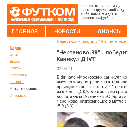
Footcom.ru – информацион
портал о футбольной индус
любительском и детско-
юношеском футболе.
главная
новости
анонсы
Вернуться к разделу "Что интересн
Медиа
"Чертаново-99" - побед
Фото
Каникул ДФЛ"
Видео
02.04.11
Статьи
Справочник
В финале «Московских каникул» к
имея по ходу встречи значительное
Новости
преимущество, со счетом 2:1 переи
Что интересного
из школы ЦСКА. Бронзовыми призе
Интервью
воспитанники Академии «Спартак»
Черенкова, разгромившие в матче 
-5:0 (3:0).