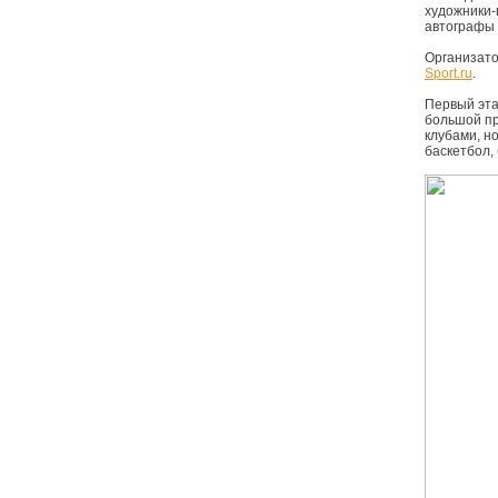
художники-
автографы 
Организато
Sport.ru
.
Первый эта
большой пр
клубами, но
баскетбол,