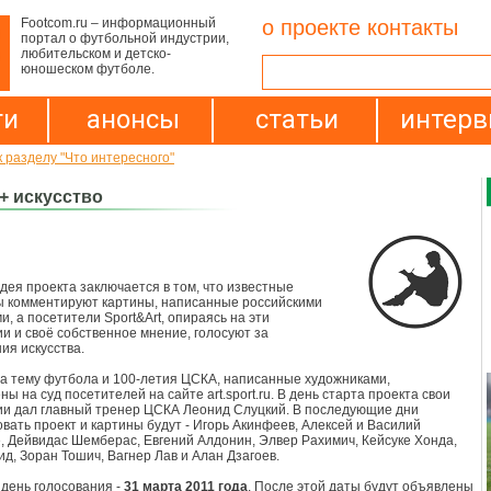
Footcom.ru – информационный
о проекте
контакты
портал о футбольной индустрии,
любительском и детско-
юношеском футболе.
ти
анонсы
статьи
интер
к разделу "Что интересного"
+ искусство
дея проекта заключается в том, что известные
 комментируют картины, написанные российскими
, а посетители Sport&Art, опираясь на эти
и и своё собственное мнение, голосуют за
ия искусства.
на тему футбола и 100-летия ЦСКА, написанные художниками,
ы на суд посетителей на сайте art.sport.ru. В день старта проекта свои
и дал главный тренер ЦСКА Леонид Слуцкий. В последующие дни
вать проект и картины будут - Игорь Акинфеев, Алексей и Василий
, Дейвидас Шемберас, Евгений Алдонин, Элвер Рахимич, Кейсуке Хонда,
д, Зоран Тошич, Вагнер Лав и Алан Дзагоев.
день голосования -
31 марта 2011 года
. После этой даты будут объявлены