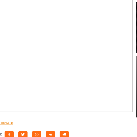
 печати
я: