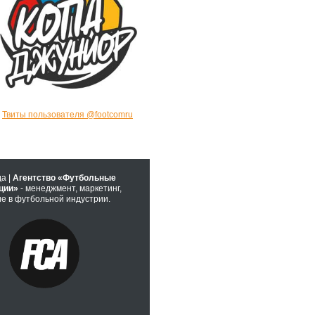
Твиты пользователя @footcomru
да |
Агентство «Футбольные
ции»
- менеджмент, маркетинг,
е в футбольной индустрии.