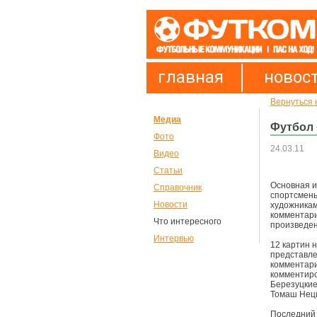
главная
новос
Вернуться 
Медиа
Футбол 
Фото
24.03.11
Видео
Статьи
Основная и
Справочник
спортсмены
Новости
художниками
комментари
Что интересного
произведен
Интервью
12 картин 
представлен
комментари
комментиро
Березуцкие
Томаш Неци
Последний 