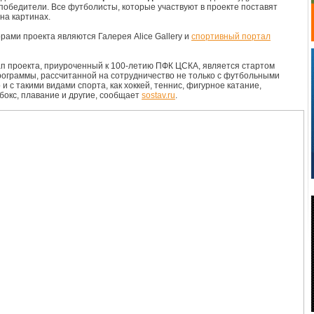
победители. Все футболисты, которые участвуют в проекте поставят
на картинах.
рами проекта являются Галерея Alice Gallery и
спортивный портал
п проекта, приуроченный к 100-летию ПФК ЦСКА, является стартом
ограммы, рассчитанной на сотрудничество не только с футбольными
 и с такими видами спорта, как хоккей, теннис, фигурное катание,
 бокс, плавание и другие, сообщает
sostav.ru
.