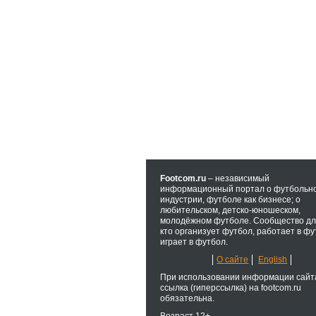
Footcom.ru
– независимый
информационный портал о футбольн
индустрии, футболе как бизнесе; о
любительском, детско-юношеском,
молодёжном футболе. Сообщество для
кто организует футбол, работает в фу
играет в футбол.
О сайте
English
При использовании информации сайт
ссылка (гиперссылка) на footcom.ru
обязательна.
Возраст 12+