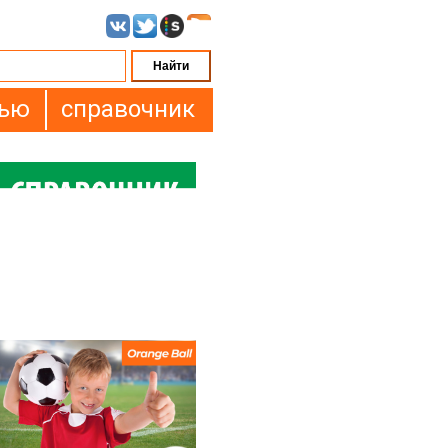
вью
справочник