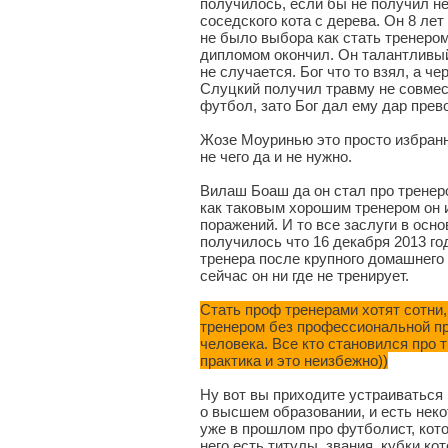
получилось, если бы не получил н
соседского кота с дерева. Он 8 ле
не было выбора как стать тренеро
дипломом окончил. Он талантливый 
не случается. Бог что то взял, а че
Слуцкий получил травму не совмес
футбол, зато Бог дал ему дар прев
Жозе Моуринью это просто избранн
не чего да и не нужно.
Вилаш Боаш да он стал про тренеро
как таковым хорошим тренером он и
поражений. И то все заслуги в основ
получилось что 16 декабря 2013 го
тренера после крупного домашнего
сейчас он ни где не тренирует.
Стать проф тренерами хотят сотни,
тренером без профессиональной пр
человека. Все кто становился про 
практика и это неизбежно))
Ну вот вы приходите устраиваться 
о высшем образовании, и есть неко
уже в прошлом про футболист, кото
него есть титулы, звания, кубки ко