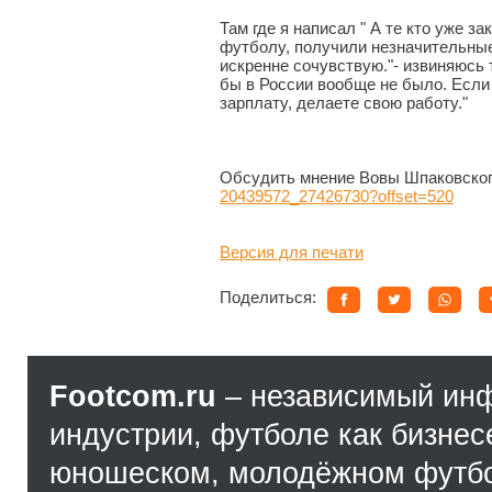
Там где я написал " А те кто уже за
футболу, получили незначительные
искренне сочувствую."- извиняюсь 
бы в России вообще не было. Если
зарплату, делаете свою работу."
Обсудить мнение Вовы Шпаковског
20439572_27426730?offset=520
Версия для печати
Поделиться:
Footcom.ru
– независимый ин
индустрии, футболе как бизнес
юношеском, молодёжном футбол