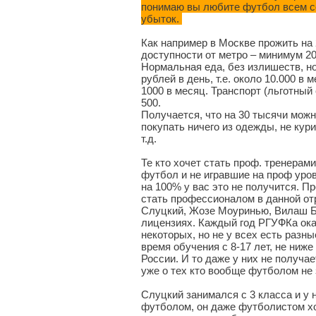
понимаю вы любите футбол всем се
убыток.
Как например в Москве прожить на 
доступности от метро – минимум 20.
Нормальная еда, без излишеств, но
рублей в день, т.е. около 10.000 в
1000 в месяц. Транспорт (льготный
500.
Получается, что на 30 тысячи можн
покупать ничего из одежды, не кури
т.д.
Те кто хочет стать проф. тренерами
футбол и не игравшие на проф уров
на 100% у вас это не получится. Пр
стать профессионалом в данной отра
Слуцкий, Жозе Моуринью, Вилаш Бо
лицензиях. Каждый год РГУФКа ока
некоторых, но не у всех есть разн
время обучения с 8-17 лет, не ниже
России. И то даже у них не получае
уже о тех кто вообще футболом не
Слуцкий занимался с 3 класса и у 
футболом, он даже футболистом хот