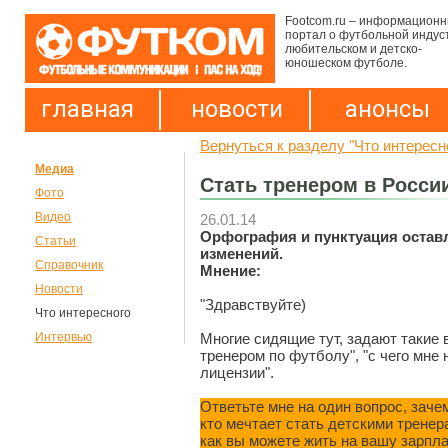
Footcom.ru – информацион
портал о футбольной индус
любительском и детско-
юношеском футболе.
главная
новости
анонсы
Вернуться к разделу "Что интересн
Медиа
Стать тренером в России
Фото
Видео
26.01.14
Орфография и пунктуация остав
Статьи
изменений.
Справочник
Мнение:
Новости
"Здравствуйте)
Что интересного
Многие сидящие тут, задают такие в
Интервью
тренером по футболу", "с чего мне 
лицензии".
Ответьте мне на один вопрос, заче
кто мечтает стать детскими тренера
как вы можете жить на вашу зарпла