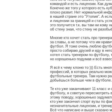
командой и есть лицензии. Как дума
Конечно же того у которого есть ку
плохо развит. Нет нормальной ин
в нашей стране это "Утопия". А ес
и лицензии за границей и стать ус
это получится т.к. вы там ни кому 
об стену зная, что стену не разобь
Многие кто хочет стать про тренерам
за славы, а не потому что им нрави
футбол. Я тоже очень люблю футбол
просто собираю друзей и иду в него 
хотел стать тренером по футболу, 
но хорошенько подумав и всё взвес
Я всё к чему клоню то ))) Есть мн
профессий, в которых реально мож
футбольные тренера. Там нужно ра
добьёшься больше чем в футболе
Те кто уже заканчивают 11 класс и
футболу, я советую пересмотреть в
этому поводу, хорошенько задуматьс
кто уже закончил спорт вузы по фа
незначительные лицензии, и трени
Всё что написано и выше сказано м