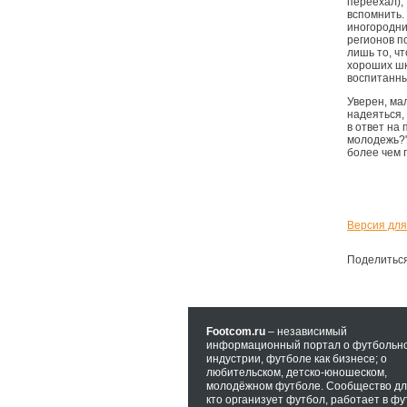
переехал),
вспомнить.
иногородние
регионов п
лишь то, ч
хороших шк
воспитанны
Уверен, ма
надеяться, 
в ответ на
молодежь?"
более чем 
Версия для
Поделитьс
Footcom.ru
– независимый
информационный портал о футбольн
индустрии, футболе как бизнесе; о
любительском, детско-юношеском,
молодёжном футболе. Сообщество для
кто организует футбол, работает в фу