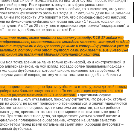
е может быть и речи. Большинство из них "этот футбол" просто ненавидят!
е такой пример. Если сравнить результаты функционального
ия Романа Адамова в семнадцать лет и сейчас, то выясняется, что у него
показатели физического развития тогда, в 17 лет, были даже выше, чем они
я. О чем это говорит? Это говорит о том, что с помощью высоких нагрузок
ели на фукционально-физиологический пик уже к 17 годам, когда он, по
 не нужен. А с 17 до 25 лет у него в организме идет режим "поддержания", а
я" – то есть, он больше не развивается! Все!
азанное выше, легко прийти к основному выводу. К 16-17 годам мы
необразованного, невоспитанного молодого человека, который каждый
тает с нагрузками в двухразовом режиме и который футболом уже не
иматься, потому что этот футбол, сами понимаете, где у него уже
Вот они наши таланты! Мрачная получается картина.
бы моя точка зрения была не только критической, но и конструктивной, я
 об альтернативном, на мой взгляд, гораздо более правильном подходе к
 молодых футболистов, который широко применяется за рубежом. Я
 изучал данный вопрос, потому что эта тема мне всегда была близка и
лии, например, запрещено брать футболиста в школу, если до этой школы
добираться больше полутора часов. То есть селекция осуществляется в
льном радиусе максимум 60-70 километров.
В противном случае
 в приеме в школу отказывают, поскольку считается, что ребенок, столько
ий на дорогу, не может полноценно тренироваться, а значит, ущемляются
 Соответственно не существует и системы интернатов, так как ребенок
живет дома, приезжает только на тренировки и потом опять же домой
ся. При этом, понятное дело, он продолжает учиться в своей школе и
ормальное полноценное образование, которое на Западе зачастую
риоритетом перед всеми остальными занятиями. Хороший футболист –
ванный футболист.