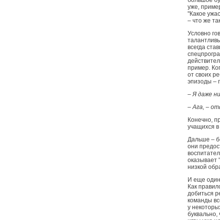
большое бу
уже, приме
"Какое ужа
– что же т
Условно гов
талантливы
всегда ста
спецпрограм
действител
пример. Ко
от своих р
эпизоды – 
– Я даже н
– Ага, – от
Конечно, п
учащихся в
Дальше – б
они предос
воспитател
оказывает "
низкой обр
И еще один
Как правил
добиться р
команды вс
у некоторых
буквально,