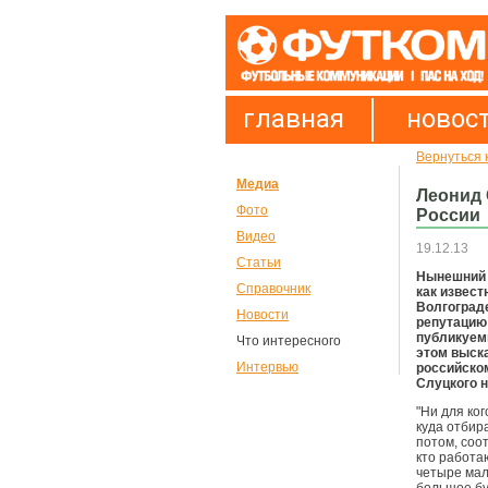
главная
новос
Вернуться 
Медиа
Леонид 
Фото
России
Видео
19.12.13
Статьи
Нынешний 
Справочник
как извест
Волгоград
Новости
репутацию 
публикуемы
Что интересного
этом выск
Интервью
российско
Слуцкого на
"Ни для ког
куда отбир
потом, соо
кто работаю
четыре мал