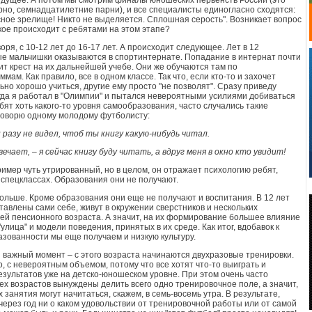
дущее. А потом мы смотрим финалы юношеских первенств России (это
рно, семнадцатилетние парни), и все специалисты единогласно сходятся:
сное зрелище! Никто не выделяется. Сплошная серость". Возникает вопрос
акое происходит с ребятами на этом этапе?
оря, с 10-12 лет до 16-17 лет. А происходит следующее. Лет в 12
е мальчишки оказываются в спортинтернате. Попадание в интернат почти
вит крест на их дальнейшей учебе. Они же обучаются там по
мам. Как правило, все в одном классе. Так что, если кто-то и захочет
ьно хорошо учиться, другие ему просто "не позволят". Сразу приведу
гда я работал в "Олимпии" и пытался невероятными усилиями добиваться
ебят хоть какого-то уровня самообразования, часто случались такие
говорю одному молодому футболисту:
и разу не видел, чтоб ты книгу какую-нибудь читал.
вечает, – я сейчас книгу буду читать, а вдруг меня в окно кто увидит!
ример чуть утрированный, но в целом, он отражает психологию ребят,
 спецклассах. Образования они не получают.
ольше. Кроме образования они еще не получают и воспитания. В 12 лет
тавлены сами себе, живут в окружении сверстников и нескольких
ей пенсионного возраста. А значит, на их формирование большее влияние
улица" и модели поведения, принятых в их среде. Как итог, вдобавок к
азованности мы еще получаем и низкую культуру.
 важный момент – с этого возраста начинаются двухразовые тренировки.
о, с невероятным объемом, потому что все хотят что-то выиграть и
езультатов уже на детско-юношеском уровне. При этом очень часто
ех возрастов вынуждены делить всего одно тренировочное поле, а значит,
 занятия могут начитаться, скажем, в семь-восемь утра. В результате,
 через год ни о каком удовольствии от тренировочной работы или от самой