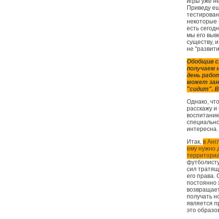
игры уже н
Приведу ещ
тестирован
некоторые 
есть сегодн
мы его выв
существу, и
не "развити
Обобщив ск
получаем 
день рабо
может зан
"сидит". 
Однако, что
расскажу и
воспитанию
специально
интересна.
Итак,
в Анг
ему нужно 
территориа
футболисту
сил тратящ
его права.
постоянно 
возвращает
получать н
является п
это образо