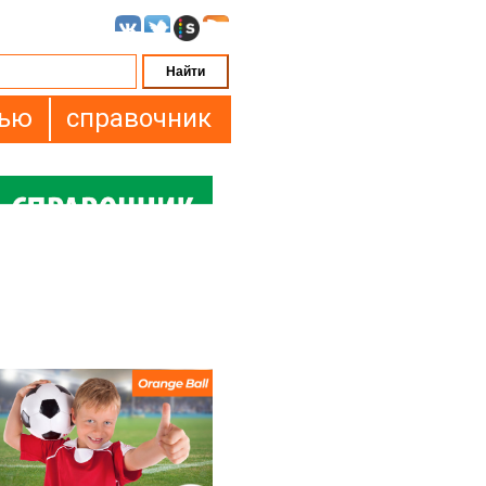
вью
справочник