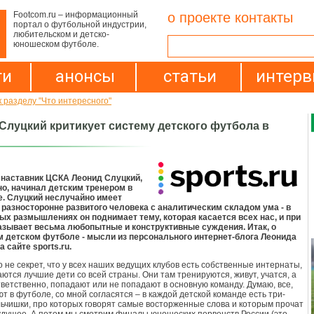
Footcom.ru – информационный
о проекте
контакты
портал о футбольной индустрии,
любительском и детско-
юношеском футболе.
ти
анонсы
статьи
интер
к разделу "Что интересного"
Слуцкий критикует систему детского футбола в
наставник ЦСКА Леонид Слуцкий,
но, начинал детским тренером в
е. Слуцкий неслучайно имеет
разносторонне развитого человека с аналитическим складом ума - в
х размышлениях он поднимает тему, которая касается всех нас, и при
азывает весьма любопытные и конструктивные суждения. Итак, о
м детском футболе - мысли из персонального интернет-блога Леонида
 сайте sports.ru.
о не секрет, что у всех наших ведущих клубов есть собственные интернаты,
аются лучшие дети со всей страны. Они там тренируются, живут, учатся, а
тветственно, попадают или не попадают в основную команду. Думаю, все,
т в футболе, со мной согласятся – в каждой детской команде есть три-
ьчишки, про которых говорят самые восторженные слова и которым прочат