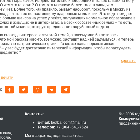
 тот же Паршивлюк. Из действительно иногородних я только Шишкина могу
 О чем это говорит? О том, что москвичи более талантливы, чем
? Нет. Более того, как правило, бывает наоборот, поскольку в Москву из
опадают только по-настоящему одаренные мальчишки. Это подтверждает
то больше шансов на успех у ребят, получающих нормальное образование в
олах и живущих не в интернатах, а в своих собственных семьях – то есть,
х по той модели, которую предполагает зарубежный подход.
ло кто когда интересовался этой темой, а посему мне бы хотелось
что мой рассказ кого-то, возможно, заставит над ней задуматься. И теперь
 призывно-патриотические крики – "а где же наша перспективная
 – у вас будет достаточно интересной информации, чтобы порассуждать
предметно."
sports.ru
 печати
я:
Контакты:
© с 2006 го
ой
Коммуника
E-mail:
footballcom@mail.ru
продвижени
Телефон:
+7 (964) 641-7524
 всех,
Мы в соцсетях, подписывайтесь:
тболе,