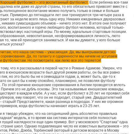
Хороший футболист – это воспитанный футболист.
Если ребенка все-таки
здалека или даже из другой страны, то его обязательно привозят вместе с
дь полноценное воспитание можно получить только в семье и больше
ретьих. Примерно до пятнадцати лет они тренируются три-четыре раза в
грают за неделю всего лишь одну игру. Никаких ежедневных двухразовых
, никаких сумасшедших объемов – ничего этого нет. В итоге они получают
ого, воспитанного и горячо любящего футбол человека, который только-
увствовал вкус настоящей игры. По-моему, идеальные стартовые позиции.
необразованная, невоспитанная, несформировавшаяся личность, люто
я то, чем ей приходится заниматься. И как вы думаете, у кого больше
иться успеха?
считаю, что наша система – ужасающая. Да, мы выигрываем детско-
соревнования. Да, по таланту и одаренности мы ничем не уступаем
 футболистам. Но посмотрите, как легко все это теряется!
тому, что я рассказывал в первой части о Романе Адамове. Уверен, что
него в юношеском возрасте был другой режим работы, он бы все равно
пик, но это было бы не к семнадцати годам, а, может быть, где-то к
Зато он шел бы к нему спокойно, планомерно, не позволяя футболу
. По этой причине юношеские соревнования в Англии проводятся вплоть
т. Причем это не дубль основы. Это так называемые юношеские команды,
ществуют в каждом клубе. А у нас, если футболист в 20 лет не проявил себя
ублеров, ему говорят, что он не подходит, старый уже. Двадцатилетний
– старый! Представляете, какая разница в подходах. У них же огромное
 примеров, когда футболисты начинают играть в 23-25 лет.
зи я твердо убежден, что на сегодняшний день абсолютно правильна
падная" модель, в то время как система интернатов себя полностью
я пущей наглядности еще один пример. Вот у московского "Спартака" одна
в стране школ. Однако подавляющее число ее известных выпускников – это
итов, Ребко, Дзюба, Торбинский (который в детском возрасте в Москву