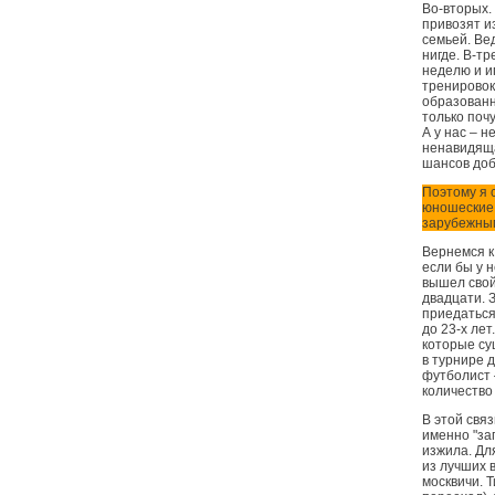
Во-вторых.
привозят и
семьей. Ве
нигде. В-т
неделю и и
тренировок
образованн
только поч
А у нас – 
ненавидяща
шансов доб
Поэтому я 
юношеские 
зарубежным
Вернемся к 
если бы у 
вышел свой 
двадцати. 
приедаться
до 23-х ле
которые су
в турнире д
футболист 
количество
В этой свя
именно "за
изжила. Дл
из лучших 
москвичи. Т