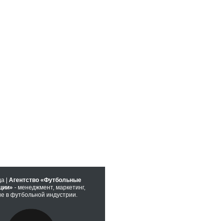
да |
Агентство «Футбольные
ции»
- менеджмент, маркетинг,
е в футбольной индустрии.