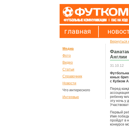
главная
новос
Вернуться 
Медиа
Фанатам
Фото
Англии
Видео
31.10.12
Статьи
Футбольна
Справочник
юных брита
с Кубком А
Новости
Перед кажд
Что интересного
ассоциация
ребенку
мла
Интервью
эту ночь у
Участвоват
Первый реб
Имя победи
пройдут в 
конкурсе м