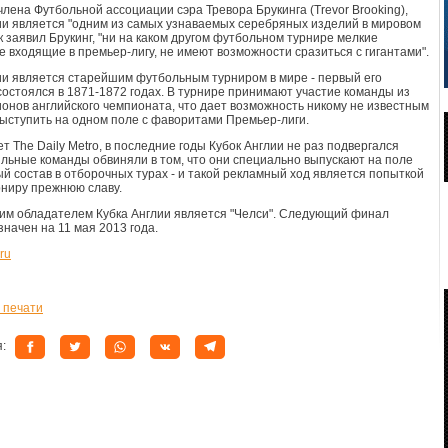
члена Футбольной ассоциации сэра Тревора Брукинга (Trevor Brooking),
ии является "одним из самых узнаваемых серебряных изделий в мировом
ак заявил Брукинг, "ни на каком другом футбольном турнире мелкие
е входящие в премьер-лигу, не имеют возможности сразиться с гигантами".
ии является старейшим футбольным турниром в мире - первый его
остоялся в 1871-1872 годах. В турнире принимают участие команды из
ионов английского чемпионата, что дает возможность никому не известным
ыступить на одном поле с фаворитами Премьер-лиги.
т The Daily Metro, в последние годы Кубок Англии не раз подвергался
сильные команды обвиняли в том, что они специально выпускают на поле
й состав в отборочных турах - и такой рекламный ход является попыткой
рниру прежнюю славу.
м обладателем Кубка Англии является "Челси". Следующий финал
значен на 11 мая 2013 года.
ru
 печати
я: