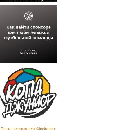
Твиты пользователя @footcomru