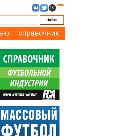
вью
справочник