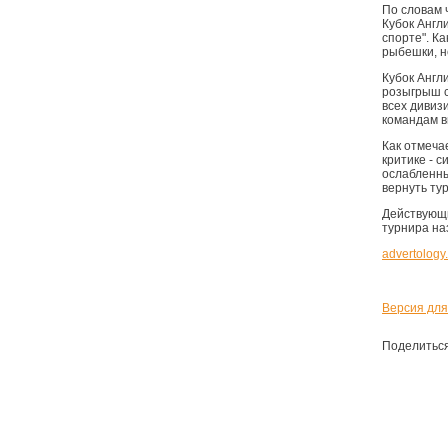
По словам 
Кубок Англ
спорте
". К
рыбешки, н
Кубок Англ
розыгрыш с
всех дивиз
командам в
Как отмечае
критике - 
ослабленны
вернуть ту
Действующи
турнира на
advertology.
Версия для
Поделитьс