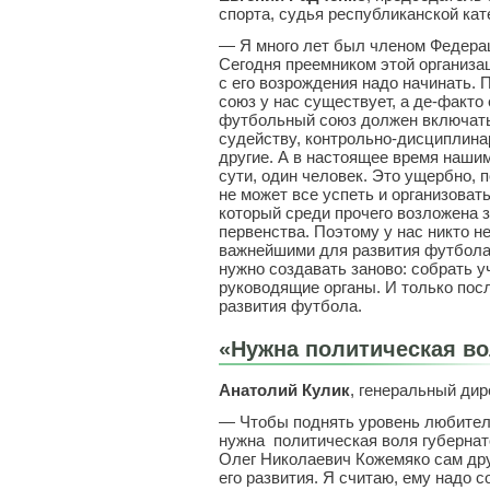
спорта, судья республиканской кат
— Я много лет был членом Федера
Сегодня преемником этой организа
с его возрождения надо начинать.
союз у нас существует, а де-факто 
футбольный союз должен включать
судейству, контрольно-дисциплин
другие. А в настоящее время наши
сути, один человек. Это ущербно, 
не может все успеть и организоват
который среди прочего возложена з
первенства. Поэтому у нас никто н
важнейшими для развития футбола
нужно создавать заново: собрать 
руководящие органы. И только посл
развития футбола.
«Нужна политическая во
Анатолий Кулик
, генеральный ди
— Чтобы поднять уровень любител
нужна политическая воля губернато
Олег Николаевич Кожемяко сам дру
его развития. Я считаю, ему надо 