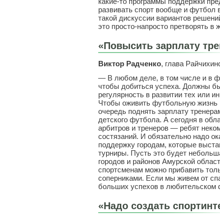
какие-то программы поддержки пре
развивать спорт вообще и футбол в
такой дискуссии вариантов решений
это просто-напросто претворять в 
«Повысить зарплату тр
Виктор Радченко
, глава Райчихин
— В любом деле, в том числе и в ф
чтобы добиться успеха. Должны б
регулярность в развитии тех или ин
Чтобы оживить футбольную жизнь 
очередь поднять зарплату тренерам
детского футбола. А сегодня в об
арбитров и тренеров — ребят неком
состязаний. И обязательно надо о
поддержку городам, которые выст
турниры. Пусть это будет небольша
городов и районов Амурской област
спортсменам можно прибавить толь
соперниками. Если мы живем от сп
больших успехов в любительском 
«Надо создать спортинт