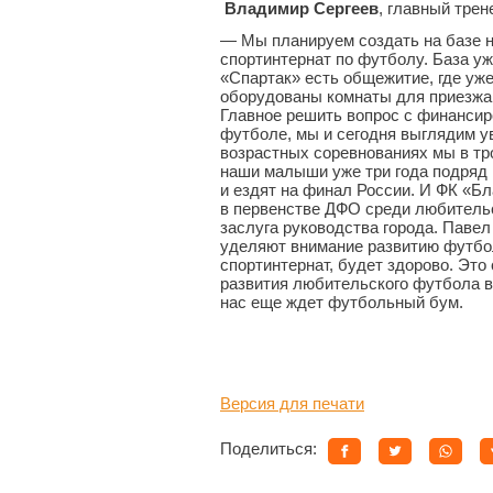
Владимир Сергеев
, главный тре
— Мы планируем создать на базе 
спортинтернат по футболу. База уж
«Спартак» есть общежитие, где уже
оборудованы комнаты для приезжа
Главное решить вопрос с финансир
футболе, мы и сегодня выглядим у
возрастных соревнованиях мы в тр
наши малыши уже три года подряд 
и ездят на финал России. И ФК «Б
в первенстве ДФО среди любительс
заслуга руководства города. Паве
уделяют внимание развитию футбол
спортинтернат, будет здорово. Эт
развития любительского футбола в
нас еще ждет футбольный бум.
Версия для печати
Поделиться: