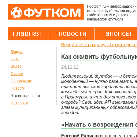
Footcom.ru – информацион
портал о футбольной индус
любительском и детско-
юношеском футболе.
главная
новости
анонсы
Вернуться к разделу "Что интересн
Медиа
Как оживить футбольну
Фото
Видео
24.10.12
Статьи
Любительский футбол — и детско
молодежный — нужно развивать, а
Справочник
платить высокие зарплаты пригл
Новости
команды мастеров. Как оживить 
Что интересного
в Приамурье и что для этого надо
очередь? Свои идеи АП высказали
Интервью
главы муниципальных образовани
городов.
«Начать с возрождения
Евгений Радченко
, председатель 