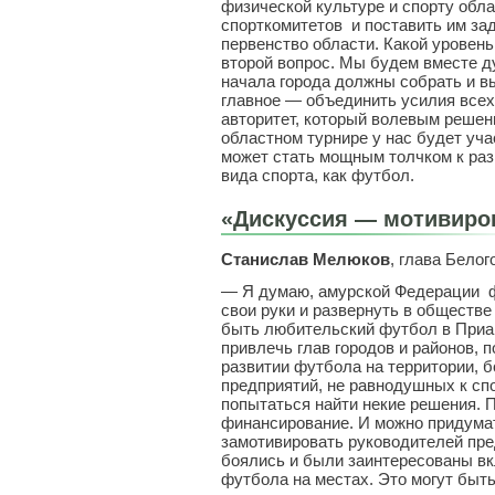
физической культуре и спорту обла
спорткомитетов и поставить им за
первенство области. Какой уровень
второй вопрос. Мы будем вместе ду
начала города должны собрать и в
главное — объединить усилия всех
авторитет, который волевым решен
областном турнире у нас будет уч
может стать мощным толчком к раз
вида спорта, как футбол.
«Дискуссия — мотивиро
Станислав Мелюков
, глава Белог
— Я думаю, амурской Федерации ф
свои руки и развернуть в обществе
быть любительский футбол в Приа
привлечь глав городов и районов, 
развитии футбола на территории, 
предприятий, не равнодушных к сп
попытаться найти некие решения. 
финансирование. И можно придума
замотивировать руководителей пред
боялись и были заинтересованы вк
футбола на местах. Это могут быт