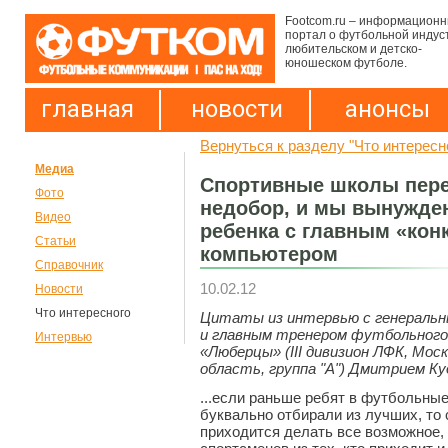
Footcom.ru – информацион
портал о футбольной индус
любительском и детско-
юношеском футболе.
главная
новости
анонсы
Вернуться к разделу "Что интересн
Медиа
Спортивные школы пер
Фото
недобор, и мы вынужден
Видео
ребенка с главным «кон
Статьи
компьютером
Справочник
10.02.12
Новости
Что интересного
Цитаты из интервью с генераль
и главным тренером футбольного
Интервью
«Люберцы» (III дивизион ЛФК, Мос
область, группа "А") Дмитрием К
...если раньше ребят в футбольны
буквально отбирали из лучших, то 
приходится делать все возможное,