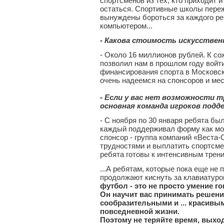
спортсменов из тех, кто приходит 
остаться. Спортивные школы пере
вынуждены бороться за каждого ре
компьютером...
- Какова стоимость искусствен
- Около 16 миллионов рублей. К с
позволил нам в прошлом году вой
финансирования спорта в Московск
очень надеемся на спонсоров и ме
- Если у вас нет возможности т
основная команда игроков под
- С ноября по 30 января ребята бы
каждый поддерживал форму как мог
спонсор - группа компаний «Веста-
трудностями и выплатить спортсмен
ребята готовы к интенсивным трени
...А ребятам, которые пока еще не 
продолжают киснуть за клавиатурой
футбол - это не просто умение го
Он научит вас принимать решени
сообразительными и ... красивыми
повседневной жизни.
Поэтому не теряйте время, выхо