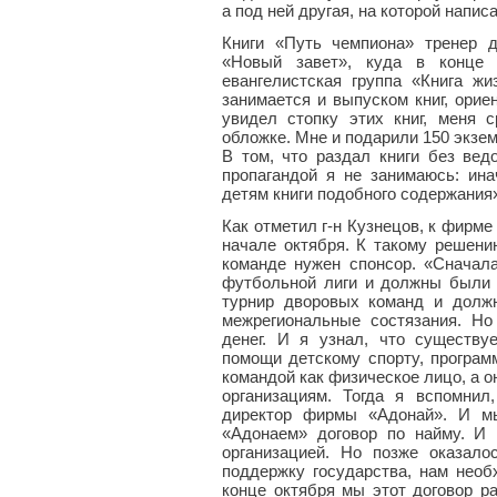
а под ней другая, на которой напис
Книги «Путь чемпиона» тренер 
«Новый завет», куда в конце 
евангелистская группа «Книга жи
занимается и выпуском книг, орие
увидел стопку этих книг, меня 
обложке. Мне и подарили 150 экзем
В том, что раздал книги без вед
пропагандой я не занимаюсь: ин
детям книги подобного содержания
Как отметил г-н Кузнецов, к фирме
начале октября. К такому решению
команде нужен спонсор. «Сначал
футбольной лиги и должны были 
турнир дворовых команд и долж
межрегиональные состязания. Но
денег. И я узнал, что существу
помощи детскому спорту, програм
командой как физическое лицо, а 
организациям. Тогда я вспомнил
директор фирмы «Адонай». И м
«Адонаем» договор по найму. И 
организацией. Но позже оказало
поддержку государства, нам необ
конце октября мы этот договор ра