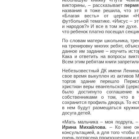
викторины, – рассказывает
пермя
названия я тоже решила, что э
«Благая весть» от церкви «Н
футбольной тематике. «Иисус – э
и народов?» И все в том же духе.
что ребенок платно посещал секци
По словам матери школьника, тре
на тренировку многих ребят, объяс
данное им задание – изучить ист
Кака и ответить на вопросы викт
Всем этим ребятам книги запретили
Небезызвестный ДК имени Ленина
свое время выкуплен из активов М
торгов здание перешло Пермс
христиан веры евангельской (церк
было достигнуто соглашение
собственниками о том, что в 
сохранится профиль дворца. То ест
в нем будут размещаться кружки
досуга детей.
«Мать мальчика – моя подруга, –
Ирина Михайлова
. – Ко мне о
консультацией, а для того чтобы
очень потрясена произошедшим и о