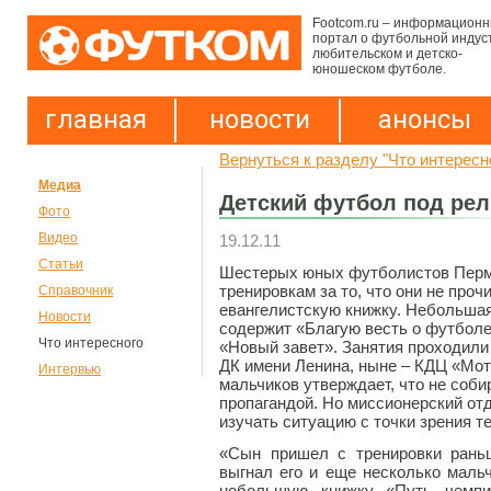
Footcom.ru – информацион
портал о футбольной индус
любительском и детско-
юношеском футболе.
главная
новости
анонсы
Вернуться к разделу "Что интересн
Медиа
Детский футбол под ре
Фото
Видео
19.12.11
Статьи
Шестерых юных футболистов Перми
тренировкам за то, что они не проч
Справочник
евангелистскую книжку. Небольша
Новости
содержит «Благую весть о футболе
Что интересного
«Новый завет». Занятия проходили
ДК имени Ленина, ныне – КДЦ «Мот
Интервью
мальчиков утверждает, что не соби
пропагандой. Но миссионерский от
изучать ситуацию с точки зрения те
«Сын пришел с тренировки раньш
выгнал его и еще несколько мальч
небольшую книжку «Путь чемпи