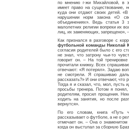
по мнению г-жи Михайловой, в э
имеет право на существование, н
куда они отдают своих детей. «В
нарушении норм закона «О св
объединениях». Ведь статья 3 э
малолетних религии вопреки их во
лиц, их заменяющих, запрещено», 
Как признался в разговоре с кор
футбольной команды Николай К
согласия родителей было с его с
не знал, что затрону чьи-то чувс
говорит он. – На той тренировке
прочитали книжку. Всех спрашиваю
отвечают: «Я потерял». Задаю воп
не смотрели. Я спрашиваю даль
рассказать?» И они отвечают, что р
Тогда я и сказал, что, мол, пусть
просьбы тренера. Потом я понял,
родителям, просил прощения. Нек
ходить на занятия, но после раз
вернутся».
По его словам, книга «Путь ч
рассказывает о футболе, а не о ре
отмечает он. – Она о знаменитом 
когда он выступал за сборную Браз