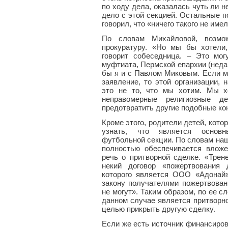
по ходу дела, оказалась чуть ли 
дело с этой секцией. Остальные п
говорил, что «ничего такого не име
По словам Михайловой, возмо
прокуратуру. «Но мы бы хотели
говорит собеседница. – Это мог
муфтиата, Пермской епархии (неда
бы я и с Павлом Миковым. Если м
заявление, то этой организации, 
это не то, что мы хотим. Мы х
неправомерные религиозные д
предотвратить другие подобные к
Кроме этого, родители детей, кото
узнать, что является основн
футбольной секции. По словам на
полностью обеспечивается вложе
речь о притворной сделке. «Трен
некий договор «пожертвования 
которого является ООО «Адонай»
закону получателями пожертвован
не могут». Таким образом, по ее с
данном случае является притворно
целью прикрыть другую сделку.
Если же есть источник финансирова