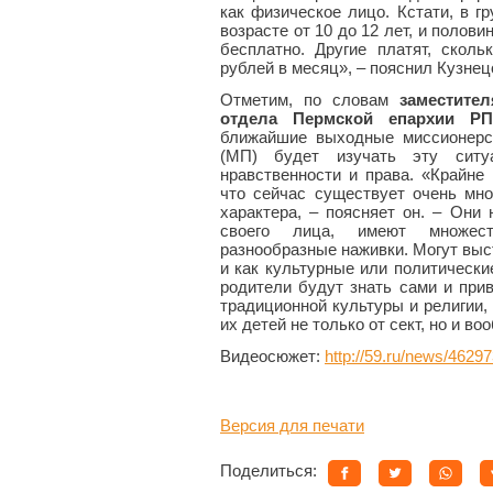
как физическое лицо. Кстати, в г
возрасте от 10 до 12 лет, и полов
бесплатно. Другие платят, сколь
рублей в месяц», – пояснил Кузнец
Отметим, по словам
заместите
отдела Пермской епархии Р
ближайшие выходные миссионерс
(МП) будет изучать эту ситу
нравственности и права. «Крайне
что сейчас существует очень мно
характера, – поясняет он. – Они
своего лица, имеют множес
разнообразные наживки. Могут выст
и как культурные или политически
родители будут знать сами и при
традиционной культуры и религии,
их детей не только от сект, но и во
Видеосюжет:
http://59.ru/news/46297
Версия для печати
Поделиться: