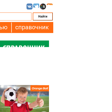
вью
справочник