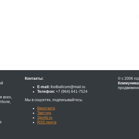
Контакты:
© с 2006 го
ой
Коммуника
E-mail:
footballcom@mail.ru
продвижени
Телефон:
+7 (964) 641-7524
 всех,
Мы в соцсетях, подписывайтесь:
тболе,
Вконтакте
Твиттер
Sports.ru
а
RSS лента