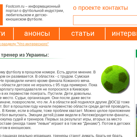
Footcom.ru – информационный
о проекте
контакты
портал о футбольной индустрии,
любительском и детско-
юношеском футболе.
ти
анонсы
статьи
интер
к разделу "Что интересного"
 тренер из Украины:
скому футболу в прошлом номере. Есть другое мнение. В
ом он развивается. В областях - с трудом. Сумская
Не проводили ничего кроме финала Кожаного мяча.
 области детское не игралось с 95 года примерно. Пока
зарплату преподавателя не попросился в Киевскую
в их первенстве поиграть. Пустили. Дети довольны.
е место. Судьи, организация. Они после даже вести
 иначе, повзрослели, что ли. А в области вой поднялся другие ДЮСШ тоже
ят. Вот в прошлом году начали первенство области среди детей проводить.
. В Киеве, если в общем, тоже проблем хватает. Можно целое приложение
тбол выпускать. Эмоции детей,(сами видели в Лютеже)родители-фанаты,
покупка судей и тренеров. Первых за результат игры, вторых за место
оставе (иногда такие "левые" играют в в том же "Динамо"). Потом в детских
отом в юношеских.
о пацанах реально играющих, тренеры станут думать, брать-не брать