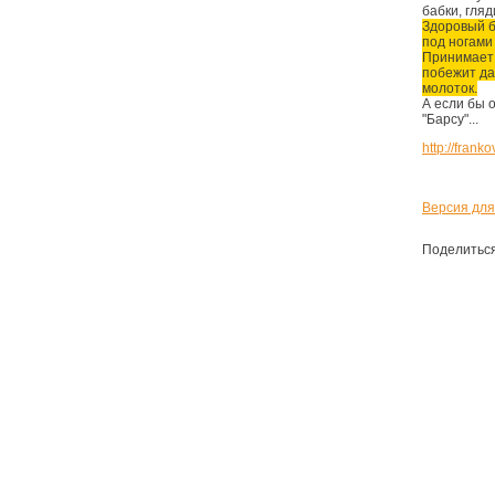
бабки, гляд
Здоровый б
под ногами 
Принимает м
побежит да 
молоток.
А если бы о
"Барсу"...
http://fran
Версия для
Поделитьс