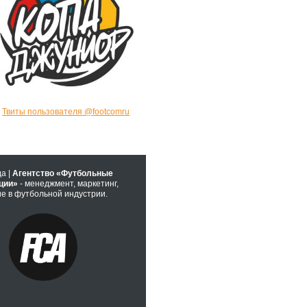
Твиты пользователя @footcomru
да |
Агентство «Футбольные
ции»
- менеджмент, маркетинг,
е в футбольной индустрии.