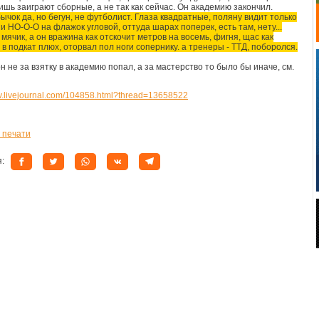
ишь заиграют сборные, а не так как сейчас. Он академию закончил.
ычок да, но бегун, не футболист. Глаза квадратные, поляну видит только
и НО-О-О на флажок угловой, оттуда шарах поперек, есть там, нету...
ячик, а он вражина как отскочит метров на восемь, фигня, щас как
в подкат плюх, оторвал пол ноги сопернику. а тренеры - ТТД, поборолся.
н не за взятку в академию попал, а за мастерство то было бы иначе, см.
kov.livejournal.com/104858.html?thread=13658522
 печати
я: