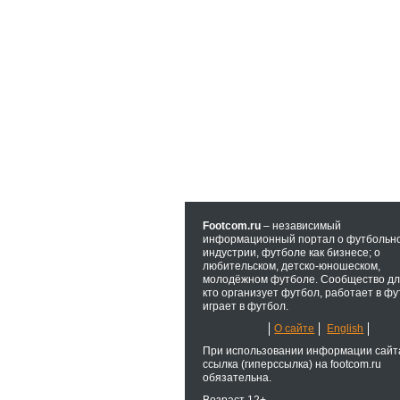
Footcom.ru
– независимый
информационный портал о футбольн
индустрии, футболе как бизнесе; о
любительском, детско-юношеском,
молодёжном футболе. Сообщество для
кто организует футбол, работает в фу
играет в футбол.
О сайте
English
При использовании информации сайт
ссылка (гиперссылка) на footcom.ru
обязательна.
Возраст 12+