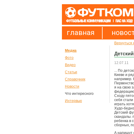
главная
новос
Вернуться 
Медиа
Детский
Фото
12.07.11
Видео
... По дет
Статьи
Киеве и ряд
например. 
Справочник
Первенство
Новости
я на свою 
федерацию 
Что интересного
Сходу пято
себя стали
Интервью
играть хот
Худо-бедно
Детский фу
скандалы. 
ребенка в с
сборных, п
А напишут 